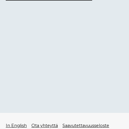
Alatunniste
In English
Ota yhteyttä
Saavutettavuusseloste