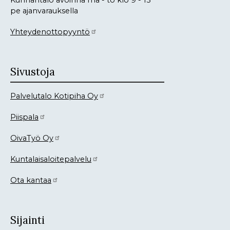
Kunnantalo avoinna ma - to klo 9 - 15
pe ajanvarauksella
Yhteydenottopyyntö
Sivustoja
Palvelutalo Kotipiha Oy
Piispala
OivaTyö Oy
Kuntalaisaloitepalvelu
Ota kantaa
Sijainti