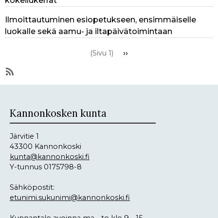
kokeilukerrat
Ilmoittautuminen esiopetukseen, ensimmäiselle
luokalle sekä aamu- ja iltapäivätoimintaan
Sivutus
Seuraava
››
(Sivu 1)
sivu
SubscribeTilaa
aihepiirin
Ajankohtaista
Kannonkosken kunta
RSS-
syöte
Järvitie 1
43300 Kannonkoski
kunta@kannonkoski.fi
Y-tunnus 0175798-8
Sähköpostit:
etunimi.sukunimi@kannonkoski.fi