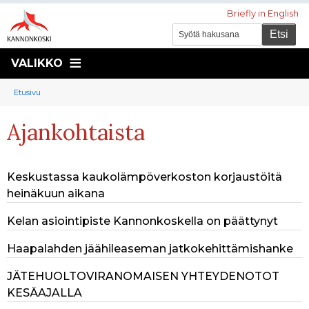
Briefly in English
VALIKKO
Murupolku
You
Etusivu
are
Ajankohtaista
here:
Keskustassa kaukolämpöverkoston korjaustöitä
heinäkuun aikana
Kelan asiointipiste Kannonkoskella on päättynyt
Haapalahden jäähileaseman jatkokehittämishanke
JÄTEHUOLTOVIRANOMAISEN YHTEYDENOTOT
KESÄAJALLA