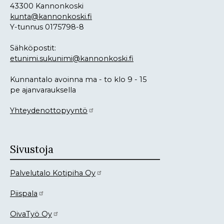
43300 Kannonkoski
kunta@kannonkoski.fi
Y-tunnus 0175798-8
Sähköpostit:
etunimi.sukunimi@kannonkoski.fi
Kunnantalo avoinna ma - to klo 9 - 15
pe ajanvarauksella
Yhteydenottopyyntö
Sivustoja
Palvelutalo Kotipiha Oy
Piispala
OivaTyö Oy