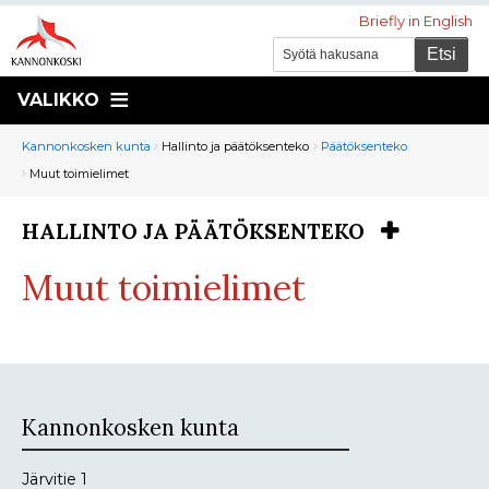
Briefly in English
VALIKKO
Murupolku
You
Kannonkosken kunta
Hallinto ja päätöksenteko
Päätöksenteko
are
Muut toimielimet
here:
HALLINTO JA PÄÄTÖKSENTEKO
You
are
Muut toimielimet
here:
Kannonkosken kunta
Järvitie 1