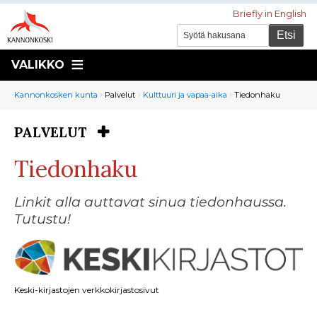
Briefly in English
VALIKKO
Murupolku
You
Kannonkosken kunta
Palvelut
Kulttuuri ja vapaa-aika
Tiedonhaku
are
here:
PALVELUT
You
are
Tiedonhaku
here:
Linkit alla auttavat sinua tiedonhaussa.
Tutustu!
Keski-kirjastojen verkkokirjastosivut