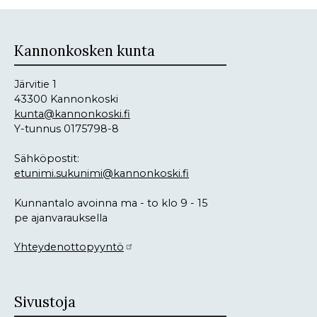
Kannonkosken kunta
Järvitie 1
43300 Kannonkoski
kunta@kannonkoski.fi
Y-tunnus 0175798-8
Sähköpostit:
etunimi.sukunimi@kannonkoski.fi
Kunnantalo avoinna ma - to klo 9 - 15
pe ajanvarauksella
Yhteydenottopyyntö
Sivustoja