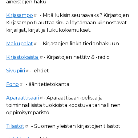
aineistojen haku
Kirjasampo
- Mitä lukisin seuraavaksi? Kirjastojen
Kirjasampo.fi auttaa sinua löytämään kiinnostavat
kirjailijat, kirjat ja lukukokemukset.
Makupalat
- Kirjastojen linkit tiedonhakuun
Kirjastokaista
-
Kirjastojen nettitv & -radio
Sivupiiri
- lehdet
Fono
- äänitetietokanta
Aparaattisaari
- Aparaattisaari-pelistä ja
toiminnallisista tuokioista koostuva tarinallinen
oppimisympäristö.
Tilastot
- Suomen yleisten kirjastojen tilastot