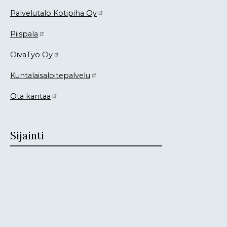
Palvelutalo Kotipiha Oy
Piispala
OivaTyö Oy
Kuntalaisaloitepalvelu
Ota kantaa
Sijainti