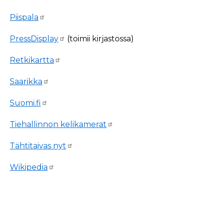
Piispala
PressDisplay
(toimii kirjastossa)
Retkikartta
Saarikka
Suomi.fi
Tiehallinnon kelikamerat
Tähtitaivas nyt
Wikipedia