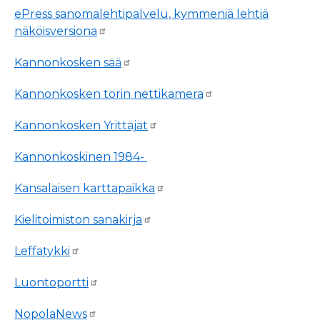
ePress sanomalehtipalvelu, kymmeniä lehtiä
näköisversiona
Kannonkosken sää
Kannonkosken torin nettikamera
Kannonkosken Yrittäjät
Kannonkoskinen 1984-
Kansalaisen karttapaikka
Kielitoimiston sanakirja
Leffatykki
Luontoportti
NopolaNews