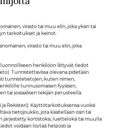
imijoita
mainen, virasto tai muu elin, joka yksin tai
yn tarkoitukset ja keinot.
anomainen, virasto tai muu elin, joka
luonnolliseen henkilöön liittyvät tiedot
ieto). Tunnistettavissa olevana pidetään
sti tunnistetietojen, kuten nimen,
henkilölle tunnusomaisen fyysisen,
en tai sosiaalisen tekijän perusteella.
ja Rekisteri): Käyttötarkoituksensa vuoksi
vä tietojoukko, jota käsitellään osin tai
ärjestetty kortistoksi, luetteloksi tai muulla
tiedot voidaan löytää helposti ja