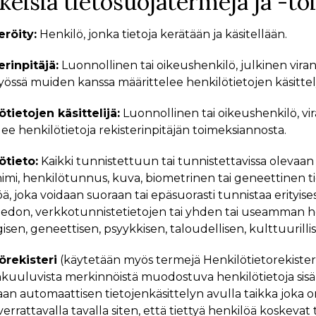
keisiä tietosuojatermejä ja -to
eröity:
Henkilö, jonka tietoja kerätään ja käsitellään.
erinpitäjä:
Luonnollinen tai oikeushenkilö, julkinen virano
yössä muiden kanssa määrittelee henkilötietojen käsittel
ötietojen käsittelijä:
Luonnollinen tai oikeushenkilö, vir
lee henkilötietoja rekisterinpitäjän toimeksiannosta.
ötieto:
Kaikki tunnistettuun tai tunnistettavissa olevaan 
nimi, henkilötunnus, kuva, biometrinen tai geneettinen t
ä, joka voidaan suoraan tai epäsuorasti tunnistaa erityise
titiedon, verkkotunnistetietojen tai yhden tai useamman 
gisen, geneettisen, psyykkisen, taloudellisen, kulttuurillis
örekisteri
(käytetään myös termejä Henkilötietorekisteri 
uuluvista merkinnöistä muodostuva henkilötietoja sisältä
n automaattisen tietojenkäsittelyn avulla taikka joka on j
verrattavalla tavalla siten, että tiettyä henkilöä koskevat 