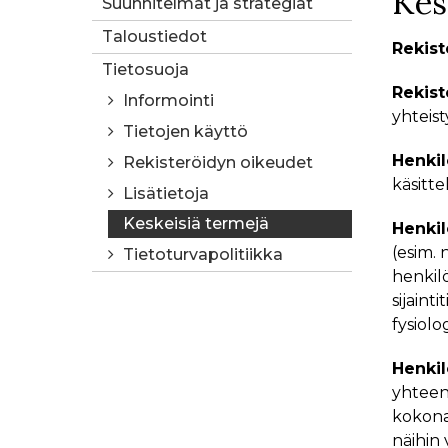
Kes
Suunnitelmat ja strategiat
Taloustiedot
Rekist
Tietosuoja
Rekist
Informointi
yhteist
Tietojen käyttö
Henkil
Rekisteröidyn oikeudet
käsitte
Lisätietoja
Keskeisiä termejä
Henkil
(esim. 
Tietoturvapolitiikka
henkilö
sijain
fysiolo
Henkil
yhteenk
kokonaa
näihin 