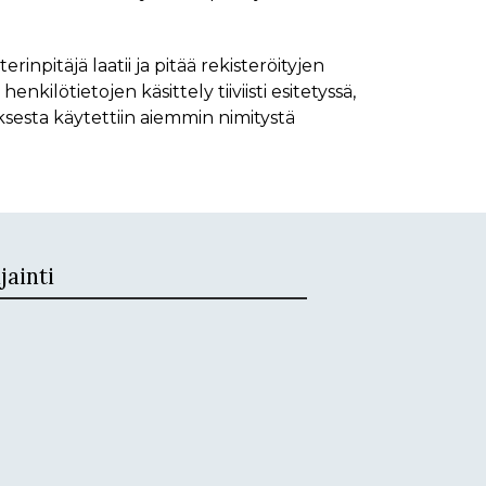
inpitäjä laatii ja pitää rekisteröityjen
nkilötietojen käsittely tiiviisti esitetyssä,
esta käytettiin aiemmin nimitystä
jainti