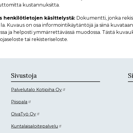
ttomitta kustannuksitta.
 henkilötietojen käsittelystä:
Dokumentti, jonka rekister
lla. Kuvaus on osa informointikäytäntöjä ja siinä kuvataan he
ssa ja helposti ymmärrettävässä muodossa. Tästä kuvauks
ojaseloste tai rekisteriseloste.
Sivustoja
Si
Palvelutalo Kotipiha Oy
Piispala
OivaTyö Oy
Kuntalaisaloitepalvelu