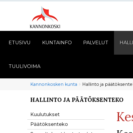
ETUSIVU
KUNTAINFO
PALVELUT
HALL
TUULIVOIMA
Murupolku
You
Kannonkosken kunta
Hallinto ja päätöksent
are
here:
HALLINTO JA PÄÄTÖKSENTEKO
You
are
Ke
here:
Kuulutukset
Päätöksenteko