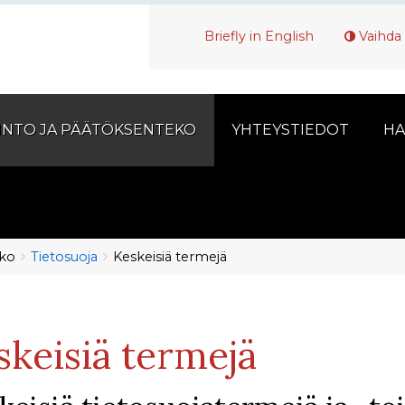
Briefly in English
Vaihda 
INTO JA PÄÄTÖKSENTEKO
YHTEYSTIEDOT
HA
eko
Tietosuoja
Keskeisiä termejä
skeisiä termejä