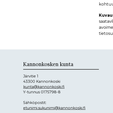
kohtuu
Kuvaus
saatavi
avoime
tietosu
Kannonkosken kunta
Järvitie 1
43300 Kannonkoski
kunta@kannonkoski.fi
Y-tunnus 0175798-8
Sähköpostit:
etunimi.sukunimi@kannonkoski.fi