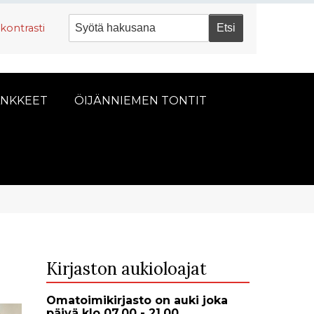
kontrasti
NKKEET
ÖIJÄNNIEMEN TONTIT
Kirjaston aukioloajat
Omatoimikirjasto on auki joka
päivä klo 07.00 - 21.00.