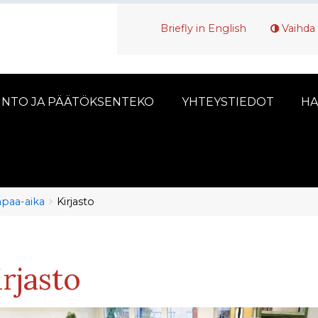
Briefly in English
Vaihda 
INTO JA PÄÄTÖKSENTEKO
YHTEYSTIEDOT
HA
vapaa-aika
Kirjasto
irjasto