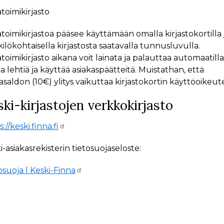
oimikirjasto
oimikirjastoa pääsee käyttämään omalla kirjastokortilla 
ilökohtaisella kirjastosta saatavalla tunnusluvulla.
oimikirjasto aikana voit lainata ja palauttaa automaatilla
a lehtiä ja käyttää asiakaspäätteitä. Muistathan, että
asaldon (10€) ylitys vaikuttaa kirjastokortin käyttöoikeut
ki-kirjastojen verkkokirjasto
://keski.finna.fi
i-asiakasrekisterin tietosuojaseloste:
osuoja | Keski-Finna