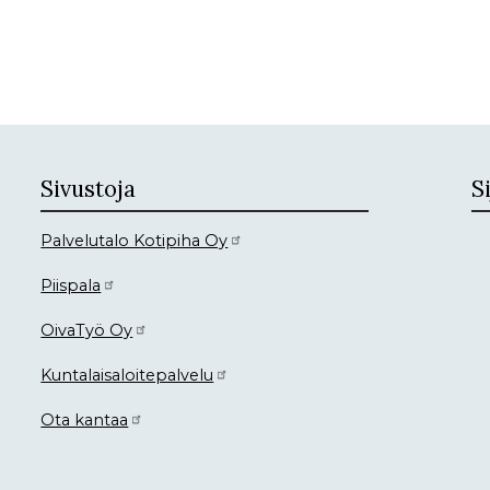
Sivustoja
Si
Palvelutalo Kotipiha Oy
Piispala
OivaTyö Oy
Kuntalaisaloitepalvelu
Ota kantaa