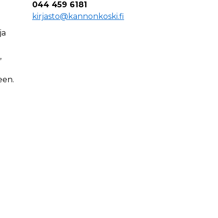
044 459 6181
kirjasto@kannonkoski.fi
ja
,
een.