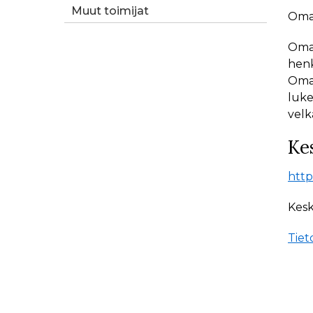
Muut toimijat
Omat
Omat
henk
Omat
luke
velk
Kes
https
Kesk
Tiet