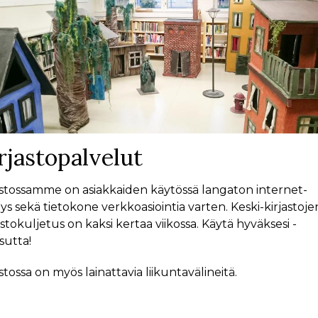
rjastopalvelut
astossamme on asiakkaiden käytössä langaton internet-
ys sekä tietokone verkkoasiointia varten. Keski-kirjastoje
istokuljetus on kaksi kertaa viikossa. Käytä hyväksesi -
utta!
astossa on myös lainattavia liikuntavälineitä.