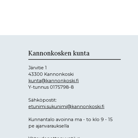
Kannonkosken kunta
Järvitie 1
43300 Kannonkoski
kunta@kannonkoski.fi
Y-tunnus 0175798-8
Sähköpostit:
etunimi.sukunimi@kannonkoski.fi
Kunnantalo avoinna ma - to klo 9 - 15
pe ajanvarauksella