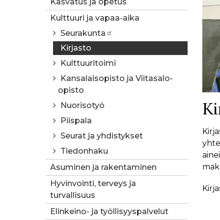
Kasvatus ja opetus
Kulttuuri ja vapaa-aika
Seurakunta
Kirjasto
Kulttuuritoimi
Kansalaisopisto ja Viitasalo-
opisto
Ki
Nuorisotyö
Piispala
Kirj
Seurat ja yhdistykset
yhte
Tiedonhaku
aine
maks
Asuminen ja rakentaminen
Hyvinvointi, terveys ja
Kirj
turvallisuus
Elinkeino- ja työllisyyspalvelut