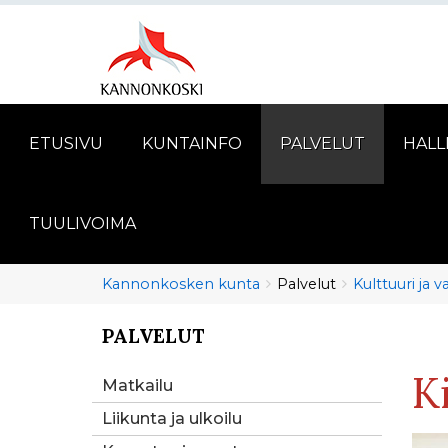
ETUSIVU
KUNTAINFO
PALVELUT
HALL
TUULIVOIMA
Murupolku
You
Kannonkosken kunta
Palvelut
Kulttuuri ja 
are
here:
PALVELUT
You
are
K
here:
Matkailu
Liikunta ja ulkoilu