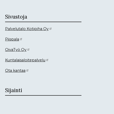
Sivustoja
Palvelutalo Kotipiha Oy
Piispala
OivaTyö Oy
Kuntalaisaloitepalvelu
Ota kantaa
Sijainti