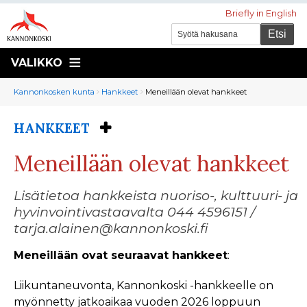
Briefly in English
VALIKKO
Murupolku
You
Kannonkosken kunta
Hankkeet
Meneillään olevat hankkeet
are
here:
HANKKEET
You
are
Meneillään olevat hankkeet
here:
Lisätietoa hankkeista nuoriso-, kulttuuri- ja
hyvinvointivastaavalta 044 4596151 /
tarja.alainen@kannonkoski.fi
Meneillään ovat seuraavat hankkeet
:
Liikuntaneuvonta, Kannonkoski -hankkeelle on
myönnetty jatkoaikaa vuoden 2026 loppuun