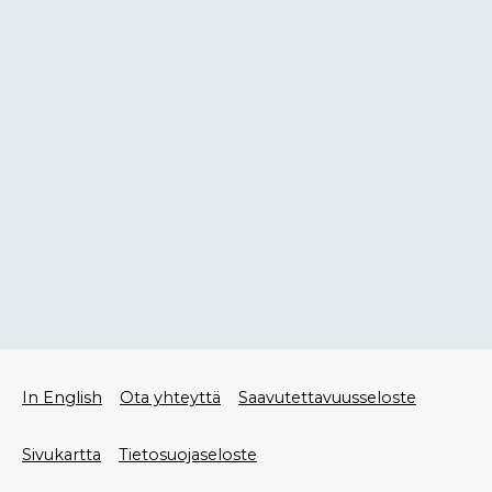
Alatunniste
In English
Ota yhteyttä
Saavutettavuusseloste
valikko
Sivukartta
Tietosuojaseloste