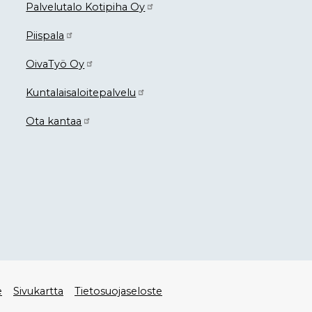
Palvelutalo Kotipiha Oy
Piispala
OivaTyö Oy
Kuntalaisaloitepalvelu
Ota kantaa
e
Sivukartta
Tietosuojaseloste