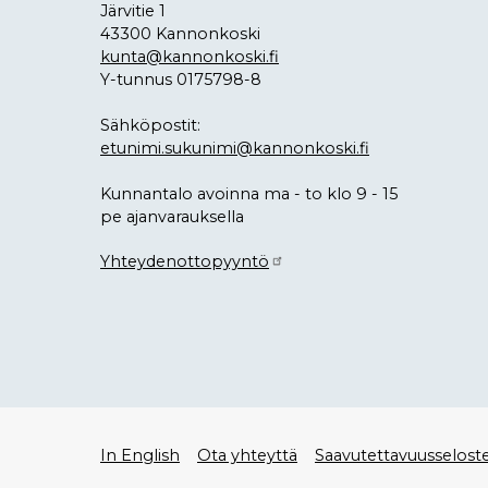
Järvitie 1
43300 Kannonkoski
kunta@kannonkoski.fi
Y-tunnus 0175798-8
Sähköpostit:
etunimi.sukunimi@kannonkoski.fi
Kunnantalo avoinna ma - to klo 9 - 15
pe ajanvarauksella
Yhteydenottopyyntö
Alatunniste
In English
Ota yhteyttä
Saavutettavuusselost
valikko