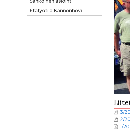
Sähköinen asiointi
Etätyötila Kannonhovi
Liite
3/20
2/20
1/202