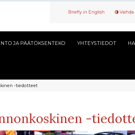
Briefly in English
Vaihda 
INTO JA PÄÄTÖKSENTEKO
YHTEYSTIEDOT
HA
inen -tiedotteet
nnonkoskinen -tiedott