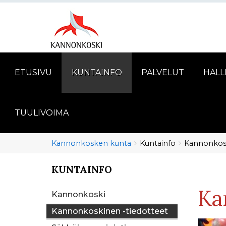
ETUSIVU
KUNTAINFO
PALVELUT
HALL
TUULIVOIMA
Murupolku
You
Kannonkosken kunta
Kuntainfo
Kannonkosk
are
here:
KUNTAINFO
You
are
Ka
here:
Kannonkoski
Kannonkoskinen -tiedotteet