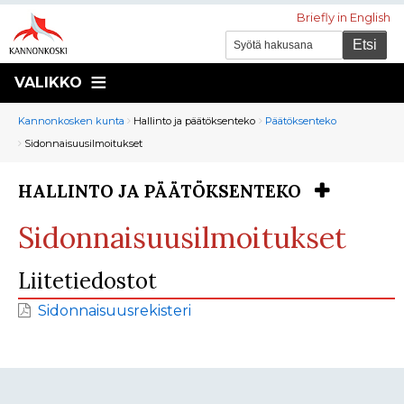
Briefly in English
VALIKKO
Murupolku
You
Kannonkosken kunta
Hallinto ja päätöksenteko
Päätöksenteko
are
Sidonnaisuusilmoitukset
here:
HALLINTO JA PÄÄTÖKSENTEKO
You
are
Sidonnaisuusilmoitukset
here:
Liitetiedostot
Sidonnaisuusrekisteri