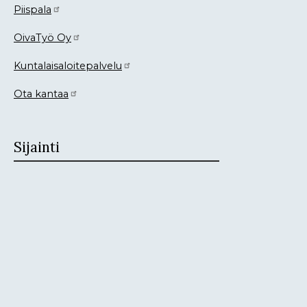
Piispala
OivaTyö Oy
Kuntalaisaloitepalvelu
Ota kantaa
Sijainti