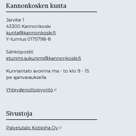
Kannonkosken kunta
Järvitie 1
43300 Kannonkoski
kunta@kannonkoski.fi
Y-tunnus 0175798-8
Sähköpostit:
etunimi.sukunimi@kannonkoski.fi
Kunnantalo avoinna ma - to klo 9 - 15
pe ajanvarauksella
Yhteydenottopyyntö
Sivustoja
Palvelutalo Kotipiha Oy