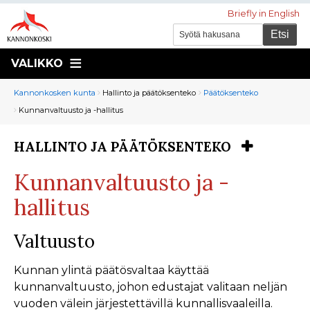
Briefly in English
VALIKKO
Murupolku
You
Kannonkosken kunta
Hallinto ja päätöksenteko
Päätöksenteko
are
Kunnanvaltuusto ja -hallitus
here:
HALLINTO JA PÄÄTÖKSENTEKO
You
are
Kunnanvaltuusto ja -
here:
hallitus
Valtuusto
Kunnan ylintä päätösvaltaa käyttää
kunnanvaltuusto, johon edustajat valitaan neljän
vuoden välein järjestettävillä kunnallisvaaleilla.