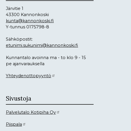
Järvitie 1
43300 Kannonkoski
kunta@kannonkoski.fi
Y-tunnus 0175798-8
Sähköpostit:
etunimi.sukunimi@kannonkoski.fi
Kunnantalo avoinna ma - to klo 9 - 15
pe ajanvarauksella
Yhteydenottopyyntö
Sivustoja
Palvelutalo Kotipiha Oy
Piispala