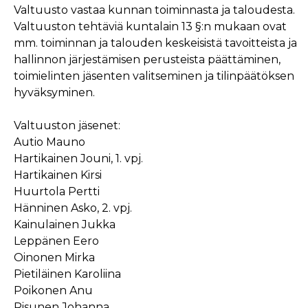
Valtuusto vastaa kunnan toiminnasta ja taloudesta.
Valtuuston tehtäviä kuntalain 13 §:n mukaan ovat
mm. toiminnan ja talouden keskeisistä tavoitteista ja
hallinnon järjestämisen perusteista päättäminen,
toimielinten jäsenten valitseminen ja tilinpäätöksen
hyväksyminen.
Valtuuston jäsenet:
Autio Mauno
Hartikainen Jouni, 1. vpj.
Hartikainen Kirsi
Huurtola Pertti
Hänninen Asko, 2. vpj.
Kainulainen Jukka
Leppänen Eero
Oinonen Mirka
Pietiläinen Karoliina
Poikonen Anu
Risunen Johanna