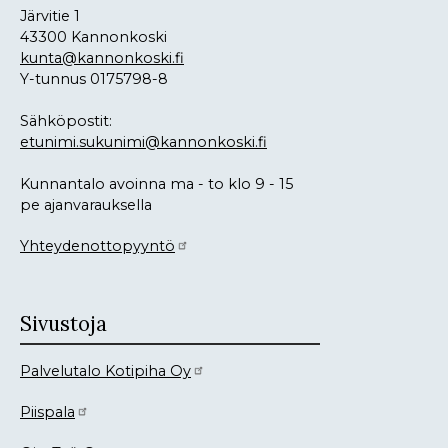
Järvitie 1
43300 Kannonkoski
kunta@kannonkoski.fi
Y-tunnus 0175798-8
Sähköpostit:
etunimi.sukunimi@kannonkoski.fi
Kunnantalo avoinna ma - to klo 9 - 15
pe ajanvarauksella
Yhteydenottopyyntö
Sivustoja
Palvelutalo Kotipiha Oy
Piispala