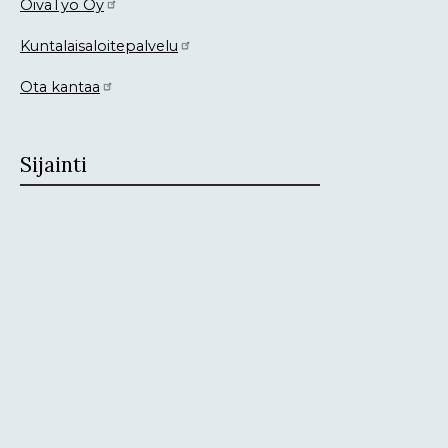
OivaTyö Oy
Kuntalaisaloitepalvelu
Ota kantaa
Sijainti