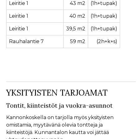
Leiritie 1
43 m2
(1h+tupak)
Leiritie 1
40 m2
(1h+tupak)
Leiritie 1
39,5 m2
(1h+tupak)
Rauhalantie 7
59 m2
(2h+k+s)
YKSITYISTEN TARJOAMAT
Tontit, kiinteistöt ja vuokra-asunnot
Kannonkoskella on tarjolla myös yksityisten
omistamia, myytävänä olevia tontteja ja
kiinteistöjä. Kunnantalon kautta voi jättää