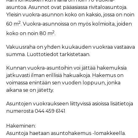
asuntoa. Asunnot ovat pääasiassa rivitaloasuntoja.
Yleisin vuokra-asunnon koko on kaksio, jossa on noin
2
60 m
. Vuokra-asunnoissa on myös kolmioita, joiden
2
koko on noin 80 m
.
Vakuusraha on yhden kuukauden vuokraa vastaava
summa. Luottotiedot tarkistetaan.
Kunnan vuokra-asuntoihin voi jättää hakemuksia
jatkuvasti ilman erillisiä hakuaikoja. Hakemus on
voimassa enintään sen vuoden loppuun, jonka
aikana se on jätetty.
Asuntojen vuokraukseen liittyvissä asioissa lisätietoja
numerosta 044 459 6141
Hakeminen:
Asuntoja haetaan asuntohakemus -lomakkeella.