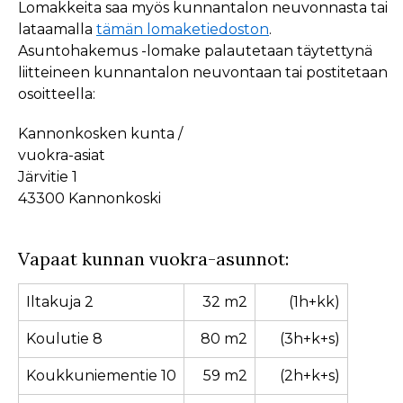
Lomakkeita saa myös kunnantalon neuvonnasta tai
lataamalla
tämän lomaketiedoston
.
Asuntohakemus -lomake palautetaan täytettynä
liitteineen kunnantalon neuvontaan tai postitetaan
osoitteella:
Kannonkosken kunta /
vuokra-asiat
Järvitie 1
43300 Kannonkoski
Vapaat kunnan vuokra-asunnot:
Iltakuja 2
32 m2
(1h+kk)
Koulutie 8
80 m2
(3h+k+s)
Koukkuniementie 10
59 m2
(2h+k+s)