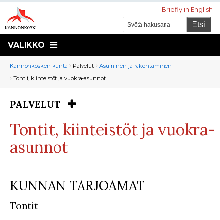
Briefly in English
VALIKKO
Murupolku
You
Kannonkosken kunta
Palvelut
Asuminen ja rakentaminen
are
Tontit, kiinteistöt ja vuokra-asunnot
here:
PALVELUT
You
are
Tontit, kiinteistöt ja vuokra-
here:
asunnot
KUNNAN TARJOAMAT
Tontit