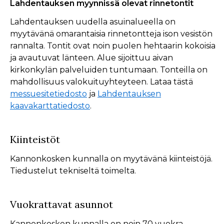
Lahdentauksen myynnissä olevat rinnetontit
Lahdentauksen uudella asuinalueella on
myytävänä omarantaisia rinnetontteja ison vesistön
rannalta. Tontit ovat noin puolen hehtaarin kokoisia
ja avautuvat länteen. Alue sijoittuu aivan
kirkonkylän palveluiden tuntumaan. Tonteilla on
mahdollisuus valokuituyhteyteen. Lataa tästä
messuesitetiedosto
ja
Lahdentauksen
kaavakarttatiedosto
.
Kiinteistöt
Kannonkosken kunnalla on myytävänä kiinteistöjä.
Tiedustelut tekniseltä toimelta.
Vuokrattavat asunnot
Kannonkosken kunnalla on noin 70 vuokra-