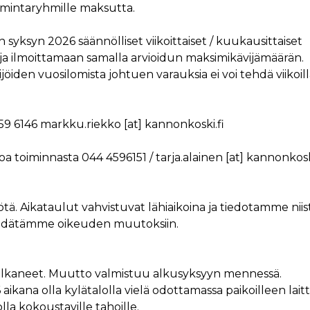
toimintaryhmille maksutta.
ksyn 2026 säännölliset viikoittaiset / kuukausittaiset
 ja ilmoittamaan samalla arvioidun maksimikävijämäärän.
jöiden vuosilomista johtuen varauksia ei voi tehdä viikoil
59 6146
markku.riekko
[at]
kannonkoski.fi
toa toiminnasta 044 4596151 /
tarja.alainen
[at]
kannonkoski
ä. Aikataulut vahvistuvat lähiaikoina ja tiedotamme niis
 Pidätämme oikeuden muutoksiin.
t alkaneet. Muutto valmistuu alkusyksyyn mennessä.
aikana olla kylätalolla vielä odottamassa paikoilleen laitt
la kokoustaville tahoille.