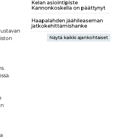
Kelan asiointipiste
Kannonkoskella on päättynyt
Haapalahden jäähileaseman
jatkokehittämishanke
lustavan
Näytä kaikki ajankohtaiset
iston
s.
össä.
e
an
ja