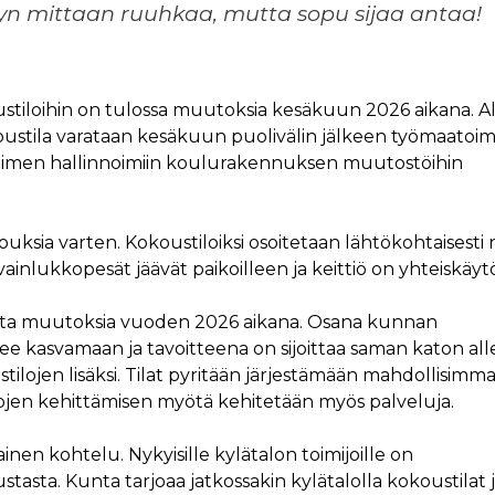
syksyn mittaan ruuhkaa, mutta sopu sijaa antaa!
ustiloihin on tulossa muutoksia kesäkuun 2026 aikana. A
ustila varataan kesäkuun puolivälin jälkeen työmaatoim
 toimen hallinnoimiin koulurakennuksen muutostöihin
uksia varten. Kokoustiloiksi osoitetaan lähtökohtaisesti n
ainlukkopesät jäävät paikoilleen ja keittiö on yhteiskäyt
muita muutoksia vuoden 2026 aikana. Osana kunnan
lee kasvamaan ja tavoitteena on sijoittaa saman katon all
tilojen lisäksi. Tilat pyritään järjestämään mahdollisimm
 Tilojen kehittämisen myötä kehitetään myös palveluja.
en kohtelu. Nykyisille kylätalon toimijoille on
tasta. Kunta tarjoaa jatkossakin kylätalolla kokoustilat 