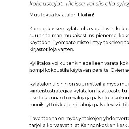
kokoustajat. Tiloissa voi siis olla 
Muutoksia kylätalon
tiloihin
!
Kannonkosken kylätalolta varattaviin koko
suunnitelman mukaisesti ns. pienempi koko
käyttöön. Työmaatoimisto liittyy teknisen
kirjastotiloja varten.
Kylätaloa voi kuitenkin edelleen varata koko
isompi kokoustila käytävän perältä. Ovien av
Kylätalon tiloihin on suunnitteilla myös 
kiinteistöstrategiaa kylätalon käyttöaste tu
useita
kunnan toimialoja ja palveluja kokous
monikäyttöisiksi ja eri tahoja palveleviksi.
Tavoitteena on myös yhteisöjen yhdenvertain
tarjolla korvaavat tilat Kannonkosken keskus