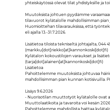
yhteiskäytössä olevat tilat yhdistyksille ja 
Muutoksista johtuen pyydämme varaamaan sy
tilavuorot kylätalolle mahdollisimman pian
Huomioittehan tilavarauksissa, että työnteki
eli ajalla 13.-31.7.2026.
Lisätietoa tiloista tekniseltä johtajalta,
044 4
(markku[dot]riekko[at]kannonkoski[dot]fi)
Kylätalon kokoustilojen varaukset ja lisätie
(tarja[dot]alainen[at]kannonkoski[dot]fi)
Lisätietoa
Pahoittelemme muutoksista johtuvaa häiriöt
mahdollisimman pian kunnan kotisivuilla.
Lisäys 9.6.2026
- Nuorisotilan muuttotyöt kylätalolle ova
Muuttolaatikoita ja tavaroita voi kesän 2026 
Pahoittelemme mahdollista haittaa kylätalol