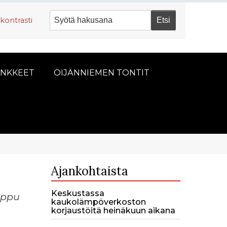
kontrasti
NKKEET
ÖIJÄNNIEMEN TONTIT
Ajankohtaista
Keskustassa
oppu
kaukolämpöverkoston
korjaustöitä heinäkuun aikana