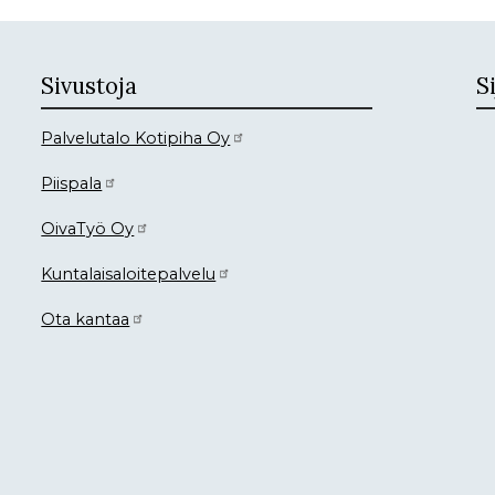
Sivustoja
Si
Palvelutalo Kotipiha Oy
Piispala
OivaTyö Oy
Kuntalaisaloitepalvelu
Ota kantaa