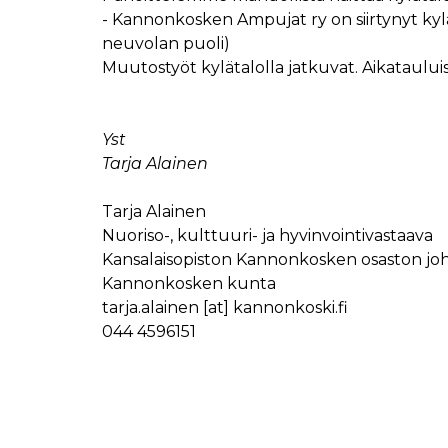
- Kannonkosken Ampujat ry on siirtynyt ky
neuvolan puoli)
Muutostyöt kylätalolla jatkuvat. Aikataulu
Yst
Tarja Alainen
Tarja Alainen
Nuoriso-, kulttuuri- ja hyvinvointivastaava
Kansalaisopiston Kannonkosken osaston joh
Kannonkosken kunta
tarja.alainen
[at]
kannonkoski.fi
044 4596151