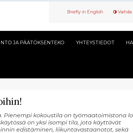
Briefly in English
Vaihda 
INTO JA PÄÄTÖKSENTEKO
YHTEYSTIEDOT
HA
oihin!
ssa. Pienempi kokoustila on työmaatoimistona l
käytössä on yksi isompi tila, jota käyttävät
voinnin edistäminen, liikuntavastaanotot, sekä