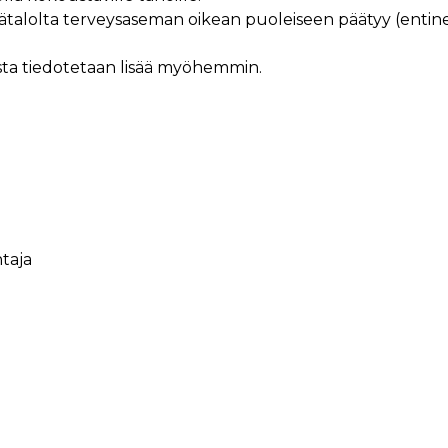
lätalolta terveysaseman oikean puoleiseen päätyy (entin
ista tiedotetaan lisää myöhemmin.
taja