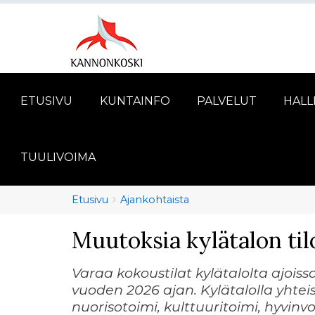
ETUSIVU
KUNTAINFO
PALVELUT
HALL
TUULIVOIMA
Murupolku
You
Etusivu
Ajankohtaista
are
Muutoksia kylätalon til
here:
Varaa kokoustilat kylätalolta ajoi
vuoden 2026 ajan. Kylätalolla yhteis
nuorisotoimi, kulttuuritoimi, hyvin