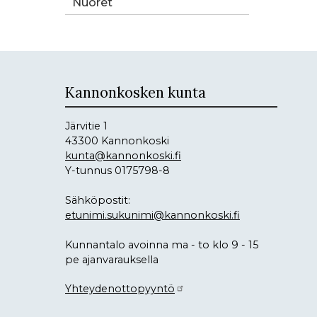
Nuoret
Kannonkosken kunta
Järvitie 1
43300 Kannonkoski
kunta@kannonkoski.fi
Y-tunnus 0175798-8
Sähköpostit:
etunimi.sukunimi@kannonkoski.fi
Kunnantalo avoinna ma - to klo 9 - 15
pe ajanvarauksella
Yhteydenottopyyntö