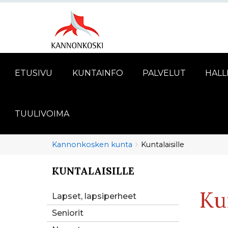
ETUSIVU
KUNTAINFO
PALVELUT
HALL
TUULIVOIMA
Murupolku
You
Kannonkosken kunta
Kuntalaisille
are
here:
KUNTALAISILLE
You
are
Kun
here:
Lapset, lapsiperheet
Seniorit