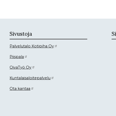
Sivustoja
Si
Palvelutalo Kotipiha Oy
Piispala
OivaTyö Oy
Kuntalaisaloitepalvelu
Ota kantaa