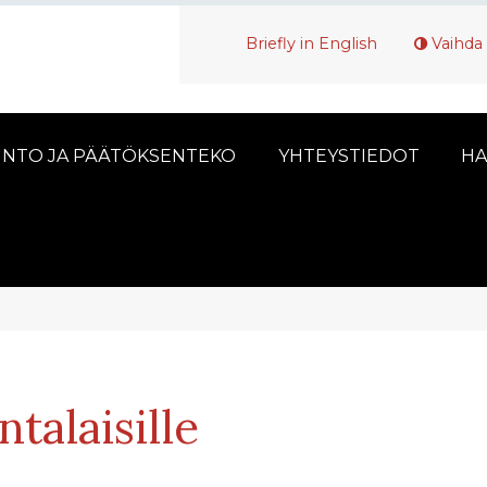
Briefly in English
Vaihda 
INTO JA PÄÄTÖKSENTEKO
YHTEYSTIEDOT
HA
talaisille