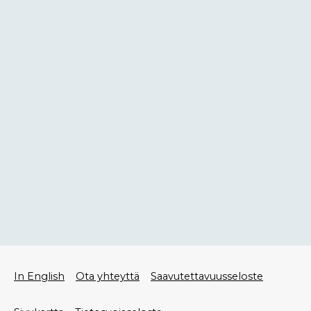
Alatunniste
In English
Ota yhteyttä
Saavutettavuusseloste
valikko