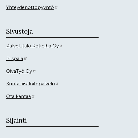
Yhteydenottopyyntö
Sivustoja
Palvelutalo Kotipiha Oy
Piispala
OivaTyö Oy
Kuntalaisaloitepalvelu
Ota kantaa
Sijainti