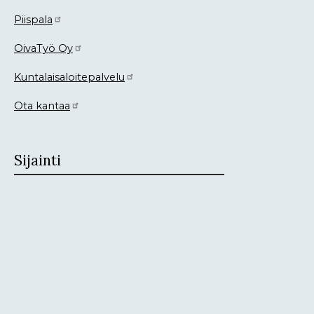
Piispala
OivaTyö Oy
Kuntalaisaloitepalvelu
Ota kantaa
Sijainti