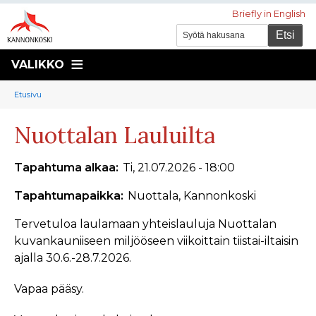
Briefly in English
VALIKKO
Murupolku
You
Etusivu
are
Nuottalan Lauluilta
here:
Tapahtuma alkaa
Ti, 21.07.2026 - 18:00
Tapahtumapaikka
Nuottala, Kannonkoski
Tervetuloa laulamaan yhteislauluja Nuottalan
kuvankauniiseen miljööseen viikoittain tiistai-iltaisin
ajalla 30.6.-28.7.2026.
Vapaa pääsy.