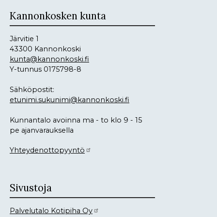
Kannonkosken kunta
Järvitie 1
43300 Kannonkoski
kunta@kannonkoski.fi
Y-tunnus 0175798-8
Sähköpostit:
etunimi.sukunimi@kannonkoski.fi
Kunnantalo avoinna ma - to klo 9 - 15
pe ajanvarauksella
Yhteydenottopyyntö
Sivustoja
Palvelutalo Kotipiha Oy