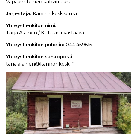
Vapaaehtoinen kahvimaksu.
Järjestäjä
Kannonkoskiseura
Yhteyshenkilön nimi
Tarja Alainen / Kulttuurivastaava
Yhteyshenkilön puhelin
044 4596151
Yhteyshenkilön sähköposti
tarja.alainen@kannonkoski.fi