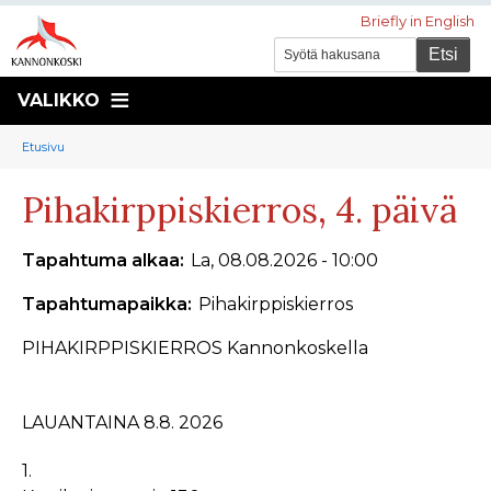
Briefly in English
VALIKKO
Murupolku
You
Etusivu
are
Pihakirppiskierros, 4. päivä
here:
Tapahtuma alkaa
La, 08.08.2026 - 10:00
Tapahtumapaikka
Pihakirppiskierros
PIHAKIRPPISKIERROS Kannonkoskella
LAUANTAINA 8.8. 2026
1.