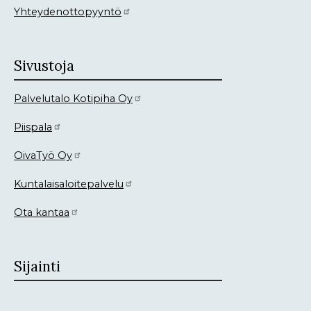
Yhteydenottopyyntö
Sivustoja
Palvelutalo Kotipiha Oy
Piispala
OivaTyö Oy
Kuntalaisaloitepalvelu
Ota kantaa
Sijainti