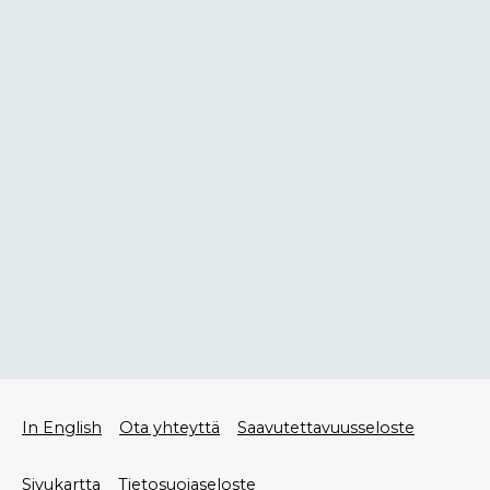
Alatunniste
In English
Ota yhteyttä
Saavutettavuusseloste
valikko
Sivukartta
Tietosuojaseloste