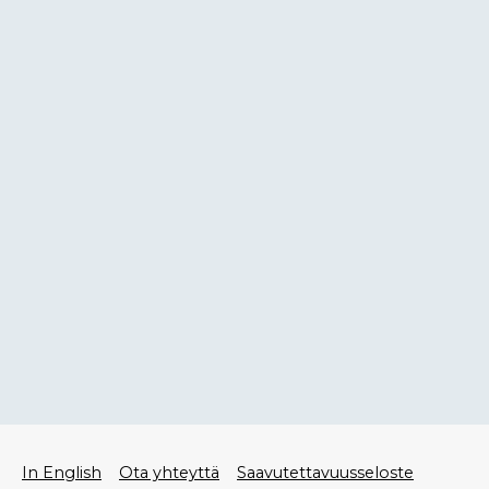
Alatunniste
In English
Ota yhteyttä
Saavutettavuusseloste