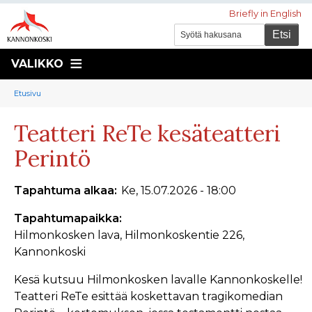
Briefly in English
VALIKKO
Murupolku
You
Etusivu
are
Teatteri ReTe kesäteatteri
here:
Perintö
Tapahtuma alkaa
Ke, 15.07.2026 - 18:00
Tapahtumapaikka
Hilmonkosken lava, Hilmonkoskentie 226,
Kannonkoski
Kesä kutsuu Hilmonkosken lavalle Kannonkoskelle!
Teatteri ReTe esittää koskettavan tragikomedian