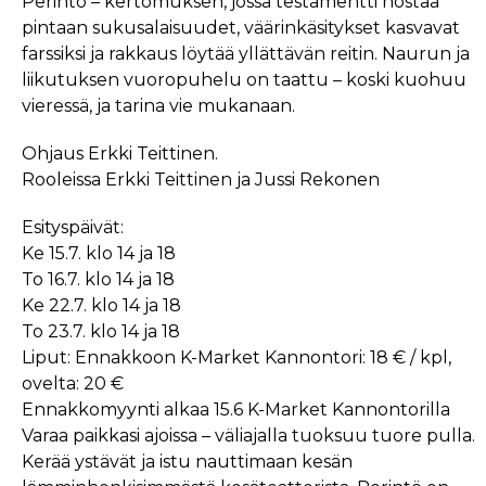
Perintö – kertomuksen, jossa testamentti nostaa
pintaan sukusalaisuudet, väärinkäsitykset kasvavat
farssiksi ja rakkaus löytää yllättävän reitin. Naurun ja
liikutuksen vuoropuhelu on taattu – koski kuohuu
vieressä, ja tarina vie mukanaan.
Ohjaus Erkki Teittinen.
Rooleissa Erkki Teittinen ja Jussi Rekonen
Esityspäivät:
Ke 15.7. klo 14 ja 18
To 16.7. klo 14 ja 18
Ke 22.7. klo 14 ja 18
To 23.7. klo 14 ja 18
Liput: Ennakkoon K-Market Kannontori: 18 € / kpl,
ovelta: 20 €
Ennakkomyynti alkaa 15.6 K-Market Kannontorilla
Varaa paikkasi ajoissa – väliajalla tuoksuu tuore pulla.
Kerää ystävät ja istu nauttimaan kesän