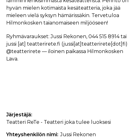
lämminhenkisimmästä kesäteatterista. Perintö on
hyvän mielen kotimaista kesäteatteria, joka jää
mieleen vielä syksyn hämärissäkin. Tervetuloa
Hilmonkosken taianomaiseen miljööseen!
Ryhmävaraukset: Jussi Rekonen, 044 515 8914 tai
jussi
[at]
teatterirete.fi
(jussi[at]teatterirete[dot]fi)
@teatterirete — iloinen paikassa Hilmonkosken
Lava.
Järjestäjä
Teatteri ReTe - Teatteri joka tulee luoksesi
Yhteyshenkilön nimi
Jussi Rekonen