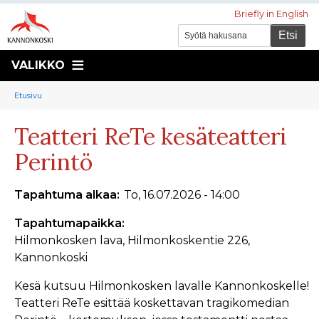
Briefly in English
VALIKKO
Murupolku
You
Etusivu
are
Teatteri ReTe kesäteatteri
here:
Perintö
Tapahtuma alkaa
To, 16.07.2026 - 14:00
Tapahtumapaikka
Hilmonkosken lava, Hilmonkoskentie 226,
Kannonkoski
Kesä kutsuu Hilmonkosken lavalle Kannonkoskelle!
Teatteri ReTe esittää koskettavan tragikomedian