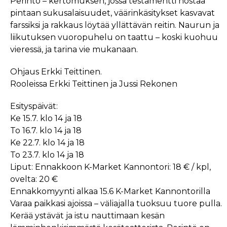
Perintö – kertomuksen, jossa testamentti nostaa
pintaan sukusalaisuudet, väärinkäsitykset kasvavat
farssiksi ja rakkaus löytää yllättävän reitin. Naurun ja
liikutuksen vuoropuhelu on taattu – koski kuohuu
vieressä, ja tarina vie mukanaan.
Ohjaus Erkki Teittinen.
Rooleissa Erkki Teittinen ja Jussi Rekonen
Esityspäivät:
Ke 15.7. klo 14 ja 18
To 16.7. klo 14 ja 18
Ke 22.7. klo 14 ja 18
To 23.7. klo 14 ja 18
Liput: Ennakkoon K-Market Kannontori: 18 € / kpl,
ovelta: 20 €
Ennakkomyynti alkaa 15.6 K-Market Kannontorilla
Varaa paikkasi ajoissa – väliajalla tuoksuu tuore pulla.
Kerää ystävät ja istu nauttimaan kesän