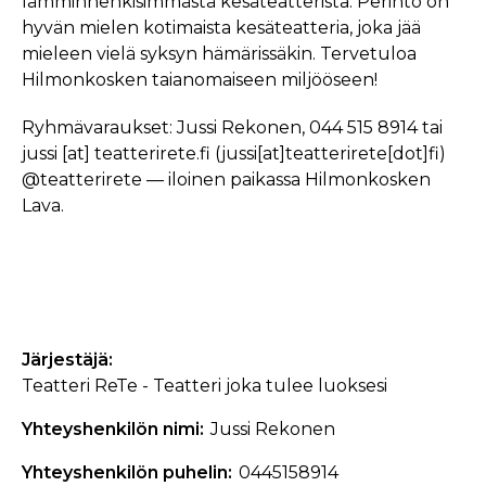
lämminhenkisimmästä kesäteatterista. Perintö on
hyvän mielen kotimaista kesäteatteria, joka jää
mieleen vielä syksyn hämärissäkin. Tervetuloa
Hilmonkosken taianomaiseen miljööseen!
Ryhmävaraukset: Jussi Rekonen, 044 515 8914 tai
jussi
[at]
teatterirete.fi
(jussi[at]teatterirete[dot]fi)
@teatterirete — iloinen paikassa Hilmonkosken
Lava.
Järjestäjä
Teatteri ReTe - Teatteri joka tulee luoksesi
Yhteyshenkilön nimi
Jussi Rekonen
Yhteyshenkilön puhelin
0445158914