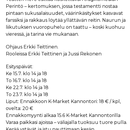
Perintö – kertomuksen, jossa testamentti nostaa
pintaan sukusalaisuudet, väärinkäsitykset kasvavat
farssiksi ja rakkaus löytää yllättävän reitin. Naurun ja
liikutuksen vuoropuhelu on taattu – koski kuohuu
vieressä, ja tarina vie mukanaan.
Ohjaus Erkki Teittinen.
Rooleissa Erkki Teittinen ja Jussi Rekonen
Esityspäivät:
Ke 15.7. klo 14 ja 18
To 16.7. klo 14 ja 18
Ke 22.7. klo 14 ja 18
To 23.7. klo 14 ja 18
Liput: Ennakkoon K-Market Kannontori: 18 € / kpl,
ovelta: 20 €
Ennakkomyynti alkaa 15.6 K-Market Kannontorilla
Varaa paikkasi ajoissa – väliajalla tuoksuu tuore pulla.
Kerää ystävät ja istu nauttimaan kesän