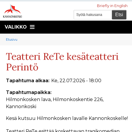
Briefly in English
VALIKKO
Murupolku
You
Etusivu
are
Teatteri ReTe kesäteatteri
here:
Perintö
Tapahtuma alkaa
Ke, 22.07.2026 - 18:00
Tapahtumapaikka
Hilmonkosken lava, Hilmonkoskentie 226,
Kannonkoski
Kesä kutsuu Hilmonkosken lavalle Kannonkoskelle!
Teatteri ReTe esittää koskettavan tragikomedian