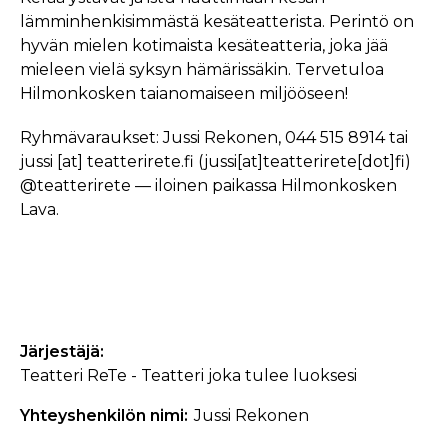
lämminhenkisimmästä kesäteatterista. Perintö on
hyvän mielen kotimaista kesäteatteria, joka jää
mieleen vielä syksyn hämärissäkin. Tervetuloa
Hilmonkosken taianomaiseen miljööseen!
Ryhmävaraukset: Jussi Rekonen, 044 515 8914 tai
jussi
[at]
teatterirete.fi
(jussi[at]teatterirete[dot]fi)
@teatterirete — iloinen paikassa Hilmonkosken
Lava.
Järjestäjä
Teatteri ReTe - Teatteri joka tulee luoksesi
Yhteyshenkilön nimi
Jussi Rekonen