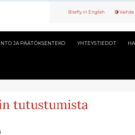
Briefly in English
Vaihda 
INTO JA PÄÄTÖKSENTEKO
YHTEYSTIEDOT
HA
hin tutustumista
i