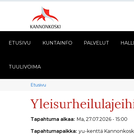
ETUSIVU
KUNTAINFO
PALVELUT
HALL
TUULIVOIMA
Murupolku
You
Etusivu
are
Yleisurheilulajei
here:
Tapahtuma alkaa
Ma, 27.07.2026 - 15:00
Tapahtumapaikka
yu-kenttä Kannonkosk