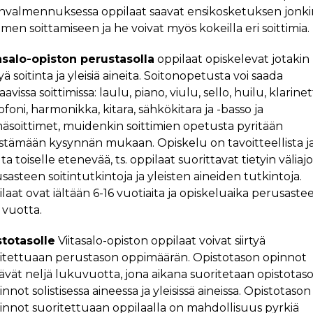
invalmennuksessa oppi­laat saa­vat ensi­kos­ke­tuk­sen jonk
i­men soit­ta­mi­seen ja he voivat myös kokeilla eri soitti­mia.
asalo-opiston perustasolla
oppilaat opiskelevat jotakin
tyä soitinta ja yleisiä aineita. Soitonopetusta voi saada
avissa soittimissa: laulu, piano, viulu, sello, huilu, klarinett
ofoni, harmonikka, kitara, sähkökitara ja -basso ja
äsoittimet, muidenkin soittimien opetusta pyritään
estämään kysynnän mukaan. Opiskelu on tavoitteellista j
lta toiselle etenevää, ts. oppilaat suorittavat tietyin väliajo
sasteen soitintutkintoja ja yleisten aineiden tutkintoja.
laat ovat iältään 6-16 vuoti­ai­ta ja opiskelu­ai­ka perusas­tee
 vuotta.
totasolle
Viitasalo-opiston oppilaat voivat siirtyä
itettuaan perustason oppimäärän. Opistotason opinnot
ävät neljä lukuvuotta, jona aikana suoritetaan opistotaso
innot solistisessa aineessa ja yleisissä aineissa. Opistotason
innot suoritettuaan oppilaalla on mahdollisuus pyrkiä