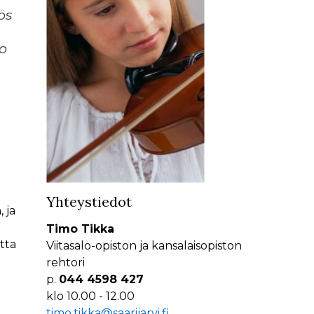
ös
o
Yhteystiedot
 ja
Timo Tikka
tta
Viitasalo-opiston ja kansalaisopiston
rehtori
p.
044 4598 427
klo 10.00 - 12.00
timo.tikka@saarijarvi.fi