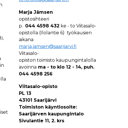
in
Marja Jämsen
opistosihteeri
p.
044 4598 432
ke - to Viitasalo-
opistolla (Ilolantie 6) työkausien
i,
aikana
marja.jamsen@saarijarvi.fi
Viitasalo-
a
opiston toimisto kaupungintalolla
in
avoinna
ma - to klo 12 - 14, puh.
044 4598 256
lla
Viitasalo-opisto
PL 13
43101 Saarijärvi
Toimiston käyntiosoite:
iset
Saarijärven kaupungintalo
Sivulantie 11, 2. krs