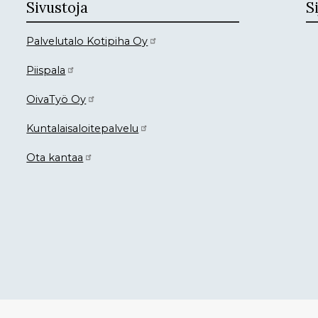
Sivustoja
Si
Palvelutalo Kotipiha Oy
Piispala
OivaTyö Oy
Kuntalaisaloitepalvelu
Ota kantaa