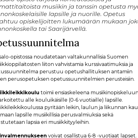
attitaitoista musiikin ja tanssin opetusta my
nonkoskelaisille lapsille ja nuorille. Opetus
ahtuu opiskelijoitten lukumäärän mukaan jok
nonkoskella tai Saarijärvellä.
etussuunnitelma
asalo-opistossa noudatetaan valtakunnallisia Suomen
ikkioppilaitosten liiton vahvistamia kurssivaatimuksia ja
ussuunnitelma perustuu opetushallituksen antamiin
een perusopetuksen opetussuunnitelmien perusteisiin.
ikkileikkikoulu
toimii ensiaskeleena musiikinopiskeluun,
rkoitettu alle kouluikäisille (0-6 vuotiaille) lapsille.
ikkileikkikoulussa pyritään leikin, laulun ja liikunnan kau
­maan lapsille musiikillisia perusvalmiuksia sekä
stutetaan lapsia eri musiik­kityyleihin.
tinvalmennukseen
voivat osallistua 6-8 -vuotiaat lapset.