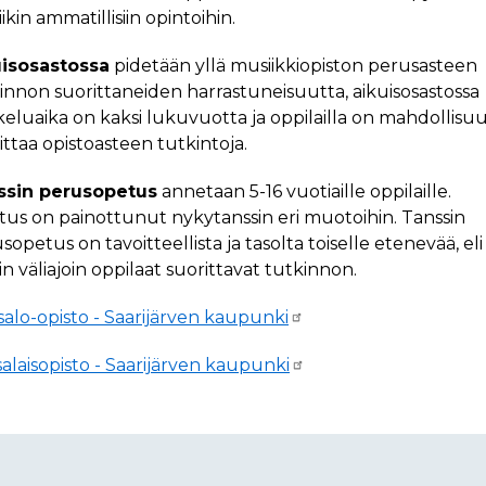
ikin ammatillisiin opintoihin.
uisosastossa
pidetään yllä musiikkiopiston perusasteen
innon suorittaneiden harrastuneisuutta, aikuisosastossa
keluaika on kaksi lukuvuotta ja oppilailla on mahdollisu
ittaa opistoasteen tutkintoja.
ssin perusopetus
annetaan 5-16 vuotiaille oppilaille.
us on painottunut nykytanssin eri muotoihin. Tanssin
sopetus on tavoitteellista ja tasolta toiselle etenevää, eli
yin väliajoin oppilaat suorittavat tutkinnon.
asalo-opisto - Saarijärven kaupunki
alaisopisto - Saarijärven kaupunki