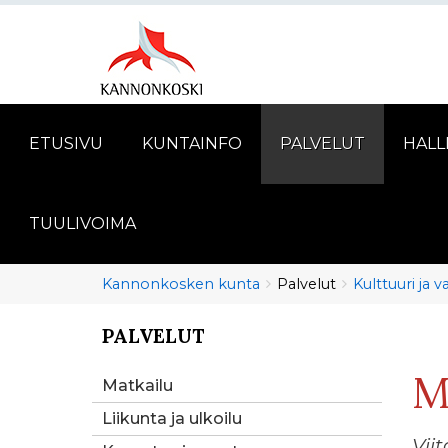
ETUSIVU
KUNTAINFO
PALVELUT
HALL
TUULIVOIMA
Murupolku
You
Kannonkosken kunta
Palvelut
Kulttuuri ja 
are
here:
PALVELUT
You
are
M
here:
Matkailu
Liikunta ja ulkoilu
Vii