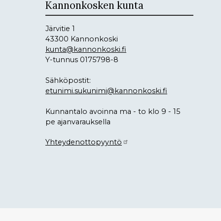
Kannonkosken kunta
Järvitie 1
43300 Kannonkoski
kunta@kannonkoski.fi
Y-tunnus 0175798-8
Sähköpostit:
etunimi.sukunimi@kannonkoski.fi
Kunnantalo avoinna ma - to klo 9 - 15
pe ajanvarauksella
Yhteydenottopyyntö