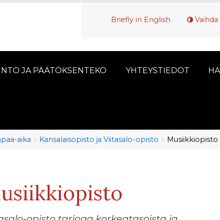
Briefly in English
Vaihda 
INTO JA PÄÄTÖKSENTEKO
YHTEYSTIEDOT
HA
vapaa-aika
Kansalaisopisto ja Viitasalo-opisto
Musiikkiopisto
usiikkiopisto
tasalo-opisto tarjoaa korkeatasoista ja