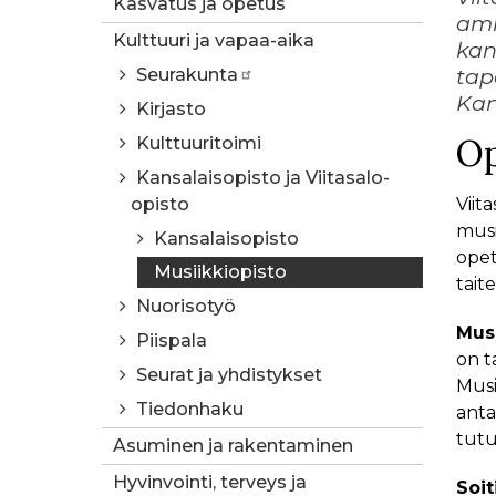
Kasvatus ja opetus
amm
Kulttuuri ja vapaa-aika
kan
tap
Seurakunta
Kan
Kirjasto
Op
Kulttuuritoimi
Kansalaisopisto ja Viitasalo-
opisto
Viit
musi
Kansalaisopisto
opet
Musiikkiopisto
tait
Nuorisotyö
Musi
Piispala
on ta
Seurat ja yhdistykset
Musi
Tiedonhaku
anta
tutu
Asuminen ja rakentaminen
Hyvinvointi, terveys ja
Soi