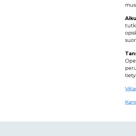
musi
Aik
tutk
opis
suor
Tan
Opet
peru
tiet
Viit
Kans