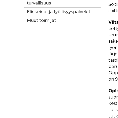
turvallisuus
Soit
soitt
Elinkeino- ja työllisyyspalvelut
Muut toimijat
Viit
tiet
seura
saks
lyöm
järj
taso
peru
Oppi­
on 9
Opis
suor
kest
tutk
tutk