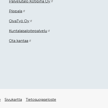
Palvelutalo Kotipiha Oy
Piispala
OivaTyö Oy
Kuntalaisaloitepalvelu
Ota kantaa
e
Sivukartta
Tietosuojaseloste