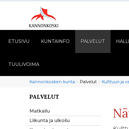
ETUSIVU
KUNTAINFO
PALVELUT
HALL
TUULIVOIMA
Murupolku
You
Kannonkosken kunta
Palvelut
Kulttuuri ja 
are
here:
PALVELUT
You
are
Nä
here:
Matkailu
Liikunta ja ulkoilu
Kultt