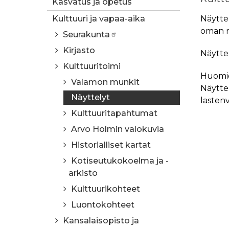
Kasvatus ja opetus
Kulttuuri ja vapaa-aika
Näyttel
oman n
Seurakunta
Kirjasto
Näyttel
Kulttuuritoimi
Huomioi
Valamon munkit
Näyttel
Näyttelyt
lasten
Kulttuuritapahtumat
Arvo Holmin valokuvia
Historialliset kartat
Kotiseutukokoelma ja -
arkisto
Kulttuurikohteet
Luontokohteet
Kansalaisopisto ja