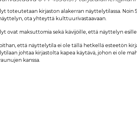
yt toteutetaan kirjaston alakerran näyttelytilassa. Noin 5
äyttelyn, ota yhteyttä kulttuurivastaavaan.
yt ovat maksuttomia sekä kävijöille, että näyttelyn esille l
than, että näyttelytila ei ole tällä hetkellä esteetön kir
ytilaan johtaa kirjastolta kapea käytävä, johon ei ole mah
vaunujen kanssa.