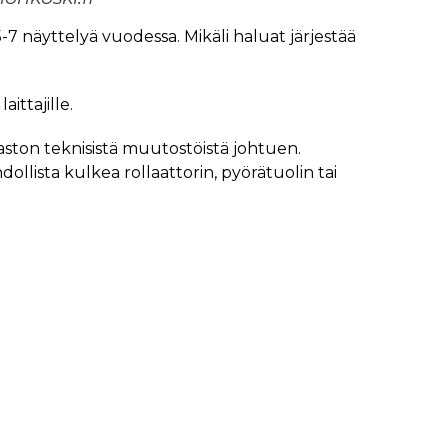
-7 näyttelyä vuodessa. Mikäli haluat järjestää
aittajille.
jaston teknisistä muutostöistä johtuen.
dollista kulkea rollaattorin, pyörätuolin tai