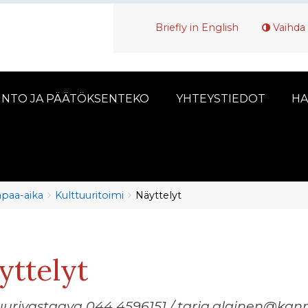
Briefly in English
Vaihda 
INTO JA PÄÄTÖKSENTEKO
YHTEYSTIEDOT
HA
vapaa-aika
Kulttuuritoimi
Näyttelyt
yttelyt
uurivastaava 044 4596151 / tarja.alainen@kann