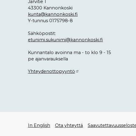
Järvitie 1
43300 Kannonkoski
kunta@kannonkoski.fi
Y-tunnus 0175798-8
Sähköpostit:
etunimi.sukunimi@kannonkoski.fi
Kunnantalo avoinna ma - to klo 9 - 15
pe ajanvarauksella
Yhteydenottopyyntö
Alatunniste
In English
Ota yhteyttä
Saavutettavuusselost
valikko