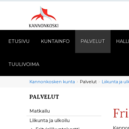
ETUSIVU
KUNTAINFO
PALVELUT
HALL
TUULIVOIMA
Murupolku
You
Kannonkosken kunta
Palvelut
Liikunta ja ul
are
here:
PALVELUT
You
are
Fr
here:
Matkailu
Liikunta ja ulkoilu
Kannon