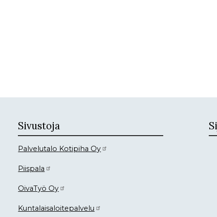
Sivustoja
Si
Palvelutalo Kotipiha Oy
Piispala
OivaTyö Oy
Kuntalaisaloitepalvelu