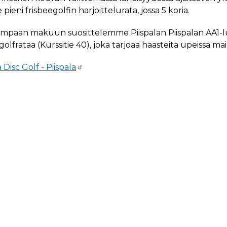
ee pieni frisbeegolfin harjoittelurata, jossa 5 koria.
ampaan makuun suosittelemme Piispalan
Piispalan AA1-
golfrataa (Kurssitie 40), joka tarjoaa haasteita upeissa ma
a Disc Golf - Piispala