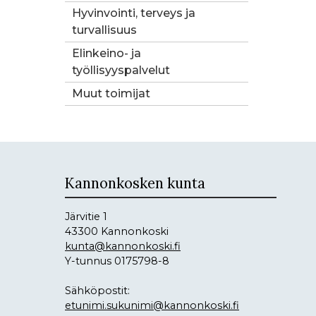
Hyvinvointi, terveys ja
turvallisuus
Elinkeino- ja
työllisyyspalvelut
Muut toimijat
Kannonkosken kunta
Järvitie 1
43300 Kannonkoski
kunta@kannonkoski.fi
Y-tunnus 0175798-8
Sähköpostit:
etunimi.sukunimi@kannonkoski.fi