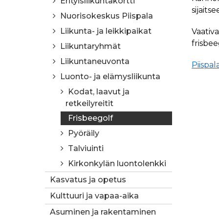
Erityisliikuntakortti
sijaits
Nuorisokeskus Piispala
Liikunta- ja leikkipaikat
Vaativ
frisbee
Liikuntaryhmät
Liikuntaneuvonta
Piispal
Luonto- ja elämysliikunta
Kodat, laavut ja
retkeilyreitit
Frisbeegolf
Pyöräily
Talviuinti
Kirkonkylän luontolenkki
Kasvatus ja opetus
Kulttuuri ja vapaa-aika
Asuminen ja rakentaminen