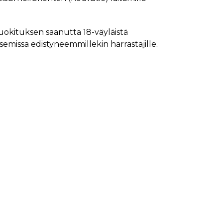
luokituksen saanutta 18-väyläistä
isemissa edistyneemmillekin harrastajille.