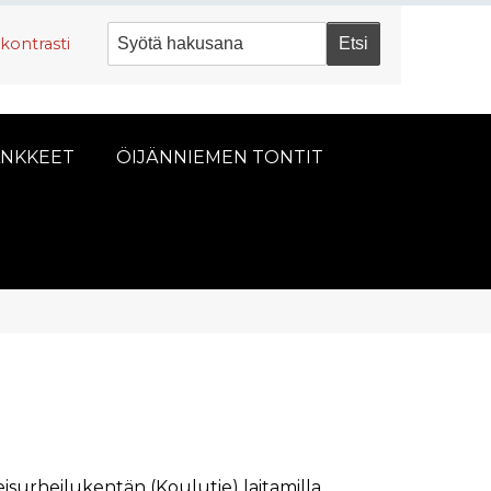
kontrasti
NKKEET
ÖIJÄNNIEMEN TONTIT
isurheilukentän (Koulutie) laitamilla