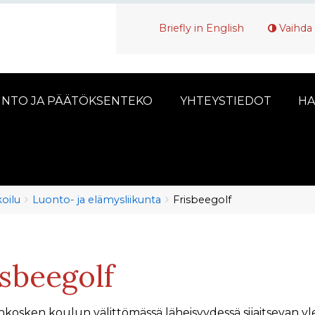
Briefly in English
Vaihda 
INTO JA PÄÄTÖKSENTEKO
YHTEYSTIEDOT
HA
koilu
Luonto- ja elämysliikunta
Frisbeegolf
isbeegolf
kosken koulun välittömässä läheisyydessä sijaitsevan yle