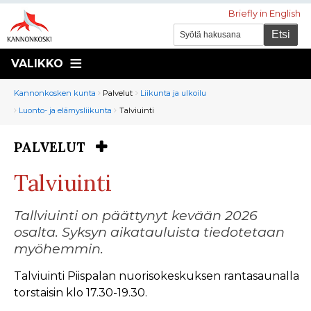
Briefly in English
VALIKKO
Murupolku
You
Kannonkosken kunta
Palvelut
Liikunta ja ulkoilu
are
Luonto- ja elämysliikunta
Talviuinti
here:
PALVELUT
You
are
Talviuinti
here:
Tallviuinti on päättynyt kevään 2026
osalta. Syksyn aikatauluista tiedotetaan
myöhemmin.
Talviuinti Piispalan nuorisokeskuksen rantasaunalla
torstaisin klo 17.30-19.30.