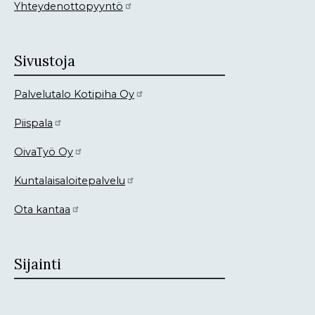
Yhteydenottopyyntö
Sivustoja
Palvelutalo Kotipiha Oy
Piispala
OivaTyö Oy
Kuntalaisaloitepalvelu
Ota kantaa
Sijainti