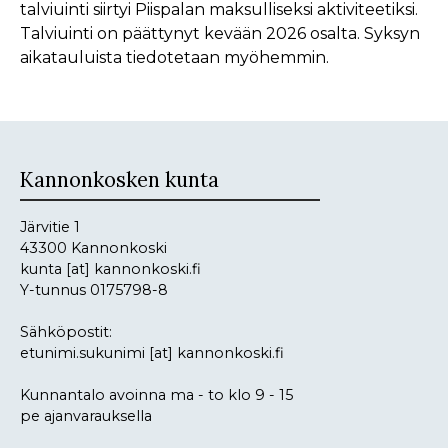
talviuinti siirtyi Piispalan maksulliseksi aktiviteetiksi.
Talviuinti on päättynyt kevään 2026 osalta. Syksyn
aikatauluista tiedotetaan myöhemmin.
Kannonkosken kunta
Järvitie 1
43300 Kannonkoski
kunta
[at]
kannonkoski.fi
Y-tunnus 0175798-8
Sähköpostit:
etunimi.sukunimi
[at]
kannonkoski.fi
Kunnantalo avoinna ma - to klo 9 - 15
pe ajanvarauksella