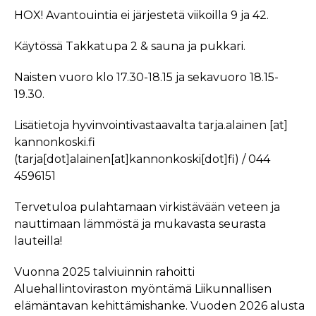
HOX! Avantouintia ei järjestetä viikoilla 9 ja 42.
Käytössä Takkatupa 2 & sauna ja pukkari.
Naisten vuoro klo 17.30-18.15 ja sekavuoro 18.15-
19.30.
Lisätietoja hyvinvointivastaavalta
tarja.alainen
[at]
kannonkoski.fi
(tarja[dot]alainen[at]kannonkoski[dot]fi)
/ 044
4596151
Tervetuloa pulahtamaan virkistävään veteen ja
nauttimaan lämmöstä ja mukavasta seurasta
lauteilla!
Vuonna 2025 talviuinnin rahoitti
Aluehallintoviraston myöntämä Liikunnallisen
elämäntavan kehittämishanke. Vuoden 2026 alusta