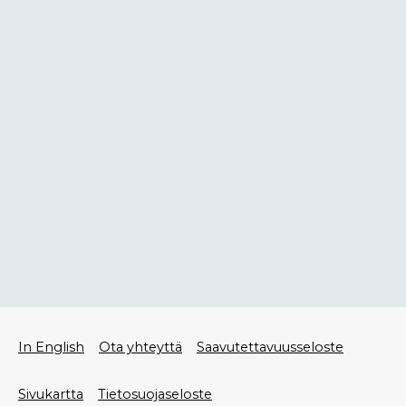
Alatunniste
In English
Ota yhteyttä
Saavutettavuusseloste
valikko
Sivukartta
Tietosuojaseloste