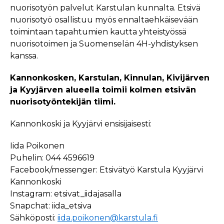
nuorisotyön palvelut Karstulan kunnalta. Etsivä
nuorisotyö osallistuu myös ennaltaehkäisevään
toimintaan tapahtumien kautta yhteistyössä
nuorisotoimen ja Suomenselän 4H-yhdistyksen
kanssa.
Kannonkosken, Karstulan, Kinnulan, Kivijärven
ja Kyyjärven alueella toimii kolmen etsivän
nuorisotyöntekijän tiimi.
Kannonkoski ja Kyyjärvi ensisijaisesti:
Iida Poikonen
Puhelin: 044 4596619
Facebook/messenger: Etsivätyö Karstula Kyyjärvi
Kannonkoski
Instagram: etsivat_iidajasalla
Snapchat: iida_etsiva
Sähköposti:
iida.poikonen@karstula.fi