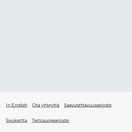
Alatunniste
In English
Ota yhteyttä
Saavutettavuusseloste
valikko
Sivukartta
Tietosuojaseloste