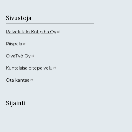
Sivustoja
Palvelutalo Kotipiha Oy
Piispala
OivaTyö Oy
Kuntalaisaloitepalvelu
Ota kantaa
Sijainti