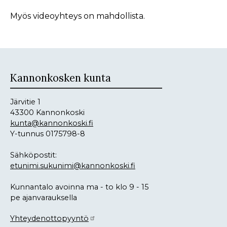
Myös videoyhteys on mahdollista.
Kannonkosken kunta
Järvitie 1
43300 Kannonkoski
kunta@kannonkoski.fi
Y-tunnus 0175798-8
Sähköpostit:
etunimi.sukunimi@kannonkoski.fi
Kunnantalo avoinna ma - to klo 9 - 15
pe ajanvarauksella
Yhteydenottopyyntö