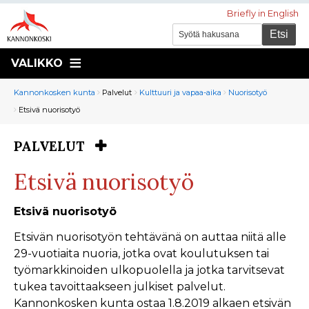
Briefly in English
VALIKKO
Murupolku
You
Kannonkosken kunta
Palvelut
Kulttuuri ja vapaa-aika
Nuorisotyö
are
Etsivä nuorisotyö
here:
PALVELUT
You
are
Etsivä nuorisotyö
here:
Etsivä nuorisotyö
Etsivän nuorisotyön tehtävänä on auttaa niitä alle
29-vuotiaita nuoria, jotka ovat koulutuksen tai
työmarkkinoiden ulkopuolella ja jotka tarvitsevat
tukea tavoittaakseen julkiset palvelut.
Kannonkosken kunta ostaa 1.8.2019 alkaen etsivän