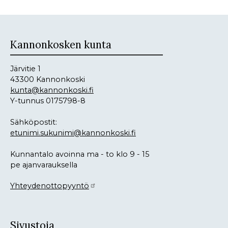
Kannonkosken kunta
Järvitie 1
43300 Kannonkoski
kunta@kannonkoski.fi
Y-tunnus 0175798-8
Sähköpostit:
etunimi.sukunimi@kannonkoski.fi
Kunnantalo avoinna ma - to klo 9 - 15
pe ajanvarauksella
Yhteydenottopyyntö
Sivustoja