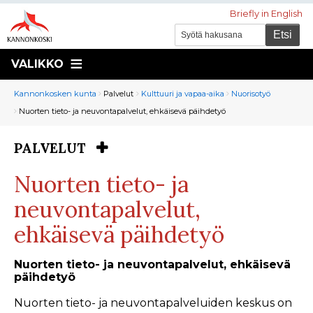
Briefly in English
VALIKKO
Murupolku
You
Kannonkosken kunta
Palvelut
Kulttuuri ja vapaa-aika
Nuorisotyö
are
Nuorten tieto- ja neuvontapalvelut, ehkäisevä päihdetyö
here:
PALVELUT
You
are
Nuorten tieto- ja
here:
neuvontapalvelut,
ehkäisevä päihdetyö
Nuorten tieto- ja neuvontapalvelut, ehkäisevä
päihdetyö
Nuorten tieto- ja neuvontapalveluiden keskus on