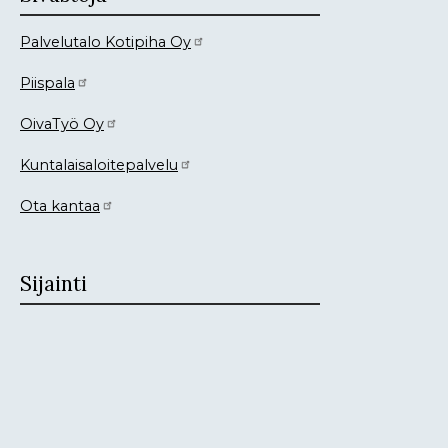
Palvelutalo Kotipiha Oy
Piispala
OivaTyö Oy
Kuntalaisaloitepalvelu
Ota kantaa
Sijainti