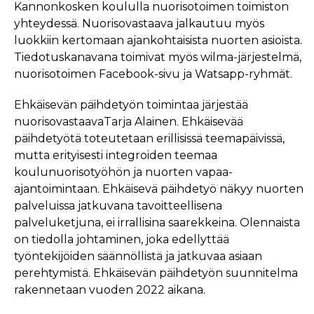
Kannonkosken koululla nuorisotoimen toimiston
yhteydessä. Nuorisovastaava jalkautuu myös
luokkiin kertomaan ajankohtaisista nuorten asioista.
Tiedotuskanavana toimivat myös wilma-järjestelmä,
nuorisotoimen Facebook-sivu ja Watsapp-ryhmät.
Ehkäisevän päihdetyön toimintaa järjestää
nuorisovastaavaTarja Alainen. Ehkäisevää
päihdetyötä toteutetaan erillisissä teemapäivissä,
mutta erityisesti integroiden teemaa
koulunuorisotyöhön ja nuorten vapaa-
ajantoimintaan. Ehkäisevä päihdetyö näkyy nuorten
palveluissa jatkuvana tavoitteellisena
palveluketjuna, ei irrallisina saarekkeina. Olennaista
on tiedolla johtaminen, joka edellyttää
työntekijöiden säännöllistä ja jatkuvaa asiaan
perehtymistä. Ehkäisevän päihdetyön suunnitelma
rakennetaan vuoden 2022 aikana.