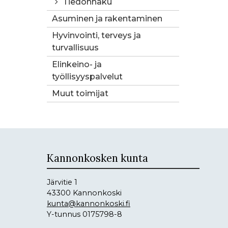
Tiedonhaku
Asuminen ja rakentaminen
Hyvinvointi, terveys ja
turvallisuus
Elinkeino- ja
työllisyyspalvelut
Muut toimijat
Kannonkosken kunta
Järvitie 1
43300 Kannonkoski
kunta@kannonkoski.fi
Y-tunnus 0175798-8