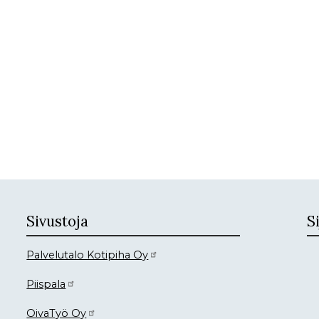
Sivustoja
Si
Palvelutalo Kotipiha Oy
Piispala
OivaTyö Oy