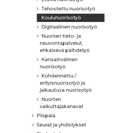
Tehostettu nuorisotyö
Koulunuorisotyö
Digitaalinen nuorisotyö
Nuorten tieto- ja
neuvontapalvelut,
ehkäisevä päihdetyö
Kansainvälinen
nuorisotyö
Kohdennettu /
erityisnuorisotyö ja
jalkautuva nuorisotyö
Nuorten
vaikuttajakanavat
Piispala
Seurat ja yhdistykset