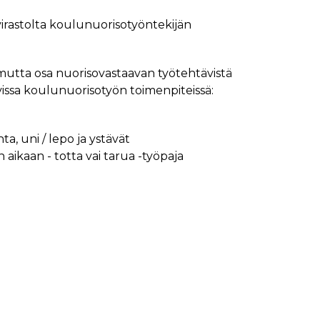
rastolta koulunuorisotyöntekijän
mutta osa nuorisovastaavan työtehtävistä
issa koulunuorisotyön toimenpiteissä:
ta, uni / lepo ja ystävät
n aikaan - totta vai tarua -työpaja