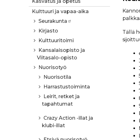
Kasvatus ja opetus
Kannon
Kulttuuri ja vapaa-aika
palkkaa
Seurakunta
Kirjasto
Tällä 
sijoit
Kulttuuritoimi
Kansalaisopisto ja
Viitasalo-opisto
Nuorisotyö
Nuorisotila
Harrastustoiminta
Leirit, retket ja
tapahtumat
Crazy Action -illat ja
klubi-illat
Etsivä nuorisotyö