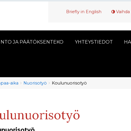
Briefly in English
Vaihda 
INTO JA PÄÄTÖKSENTEKO
YHTEYSTIEDOT
HA
vapaa-aika
Nuorisotyö
Koulunuorisotyö
ulunuorisotyö
unuorisotyö