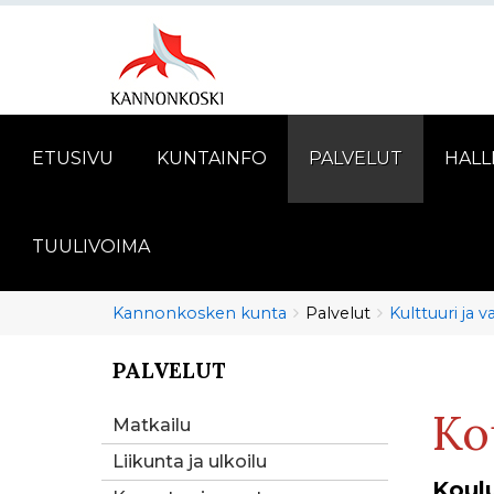
ETUSIVU
KUNTAINFO
PALVELUT
HALL
TUULIVOIMA
Murupolku
You
Kannonkosken kunta
Palvelut
Kulttuuri ja 
are
here:
PALVELUT
You
are
Ko
here:
Matkailu
Liikunta ja ulkoilu
Koul