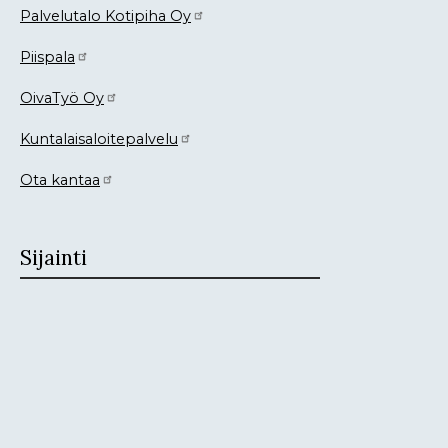
Palvelutalo Kotipiha Oy
Piispala
OivaTyö Oy
Kuntalaisaloitepalvelu
Ota kantaa
Sijainti