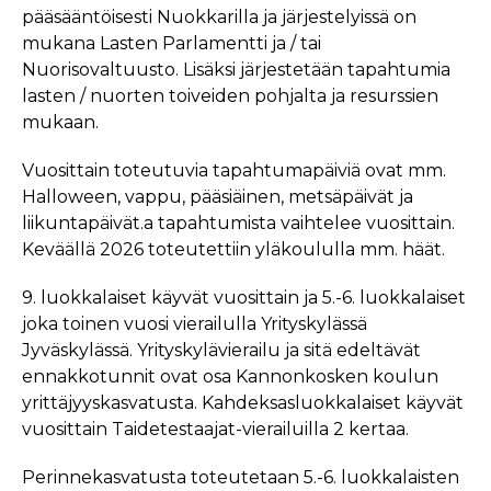
pääsääntöisesti Nuokkarilla ja järjestelyissä on
mukana Lasten Parlamentti ja / tai
Nuorisovaltuusto. Lisäksi järjestetään tapahtumia
lasten / nuorten toiveiden pohjalta ja resurssien
mukaan.
Vuosittain toteutuvia tapahtumapäiviä ovat mm.
Halloween, vappu, pääsiäinen, metsäpäivät ja
liikuntapäivät.a tapahtumista vaihtelee vuosittain.
Keväällä 2026 toteutettiin yläkoululla mm. häät.
9. luokkalaiset käyvät vuosittain ja 5.-6. luokkalaiset
joka toinen vuosi vierailulla Yrityskylässä
Jyväskylässä. Yrityskylävierailu ja sitä edeltävät
ennakkotunnit ovat osa Kannonkosken koulun
yrittäjyyskasvatusta. Kahdeksasluokkalaiset käyvät
vuosittain Taidetestaajat-vierailuilla 2 kertaa.
Perinnekasvatusta toteutetaan 5.-6. luokkalaisten