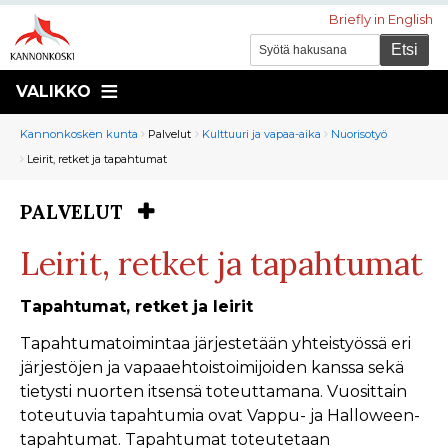
Briefly in English
VALIKKO
Murupolku
You
Kannonkosken kunta
Palvelut
Kulttuuri ja vapaa-aika
Nuorisotyö
are
Leirit, retket ja tapahtumat
here:
PALVELUT
You
are
Leirit, retket ja tapahtumat
here:
Tapahtumat, retket ja leirit
Tapahtumatoimintaa järjestetään yhteistyössä eri
järjestöjen ja vapaaehtoistoimijoiden kanssa sekä
tietysti nuorten itsensä toteuttamana. Vuosittain
toteutuvia tapahtumia ovat Vappu- ja Halloween-
tapahtumat. Tapahtumat toteutetaan