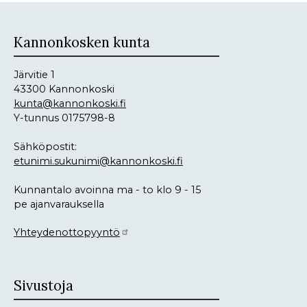
Kannonkosken kunta
Järvitie 1
43300 Kannonkoski
kunta@kannonkoski.fi
Y-tunnus 0175798-8
Sähköpostit:
etunimi.sukunimi@kannonkoski.fi
Kunnantalo avoinna ma - to klo 9 - 15
pe ajanvarauksella
Yhteydenottopyyntö
Sivustoja