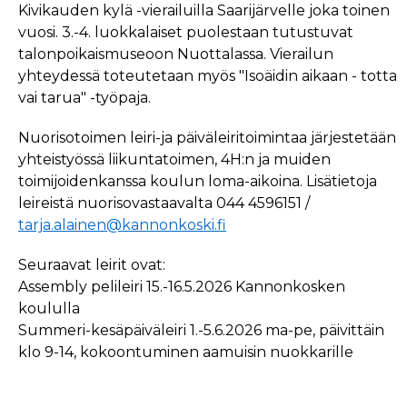
Kivikauden kylä -vierailuilla Saarijärvelle joka toinen
vuosi. 3.-4. luokkalaiset puolestaan tutustuvat
talonpoikaismuseoon Nuottalassa. Vierailun
yhteydessä toteutetaan myös "Isoäidin aikaan - totta
vai tarua" -työpaja.
Nuorisotoimen leiri-ja päiväleiritoimintaa järjestetään
yhteistyössä liikuntatoimen, 4H:n ja muiden
toimijoidenkanssa koulun loma-aikoina. Lisätietoja
leireistä nuorisovastaavalta 044 4596151 /
tarja.alainen@kannonkoski.fi
Seuraavat leirit ovat:
Assembly pelileiri 15.-16.5.2026 Kannonkosken
koululla
Summeri-kesäpäiväleiri 1.-5.6.2026 ma-pe, päivittäin
klo 9-14, kokoontuminen aamuisin nuokkarille