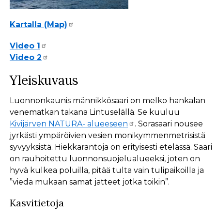
Kartalla (Map)
Video 1
Video 2
Yleiskuvaus
Luonnonkaunis männikkösaari on melko hankalan
venematkan takana Lintuselällä. Se kuuluu
Kivijärven NATURA- alueeseen
. Sorasaari nousee
jyrkästi ympäröivien vesien monikymmenmetrisistä
syvyyksistä. Hiekkarantoja on erityisesti etelässä. Saari
on rauhoitettu luonnonsuojelualueeksi, joten on
hyvä kulkea poluilla, pitää tulta vain tulipaikoilla ja
”viedä mukaan samat jätteet jotka toikin”.
Kasvitietoja