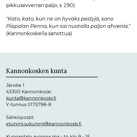
pikkusevverran paljo, s. 290)
"Kato, kato, kun ne on hyväks pestyjä, sano
Piispalan Penna, kun sai nuotalla paljon ahvenia."
(Kannonkoskella sanottua)
Kannonkosken kunta
Järvitie 1
43300 Kannonkoski
kunta@kannonkoski.fi
Y-tunnus 0175798-8
Sähköpostit:
etunimi.sukunimi@kannonkoski.fi
Kunnantalo avoinna ma - to klo 9 - 15