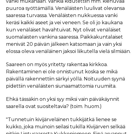
vanki mukanaan. Vankia kidutettiin mm. kiehuvaa
puuroa syöttämällä. Venäläisten luulivat olevansa
saaressa turvassa. Venäläisten nukkuessa vanki
keräsi kaikki aseet ja vei veneen. Se oli jo kaukana
kun venäläiset havahtuivat. Nyt olivat venäläiset
suomalaisten vankina saaressa. Paikkakuntalaiset
menivät 20 päivän jälkeen katsomaan ja vain yksi
elossa oleva venäläinen jaksoi liikutella vielä silmiään.
Saareen on myös yritetty rakentaa kirkkoa.
Rakentaminen ei ole onnistunut koska se mikä
päivällä rakennettiin särkyi yöllä. Noituuden syynä
pidettiin venäläisten siunaamattomia ruumiita.
Ehkä tässäkin on yksi syy miksi vain päiväkäynnit
saarella ovat suositeltavia? (toim. huom.)
"Tunnetuin kivijärveläinen tukkijätkä lienee se
kukko, joka muinoin seilasi tukilla Kivijärven selkää
pitkin Lintusaaresta Kukkoniemeen. Eipä arvannut