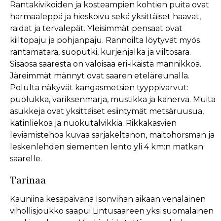
Rantakivikoiden ja kosteampien kohtien puita ovat
harmaaleppä ja hieskoivu sekä yksittäiset haavat,
raidat ja tervalepät. Yleisimmät pensaat ovat
kiiltopaju ja pohjanpaju. Rannoilta löytyvät myös
rantamatara, suoputki, kurjenjalka ja viiltosara.
Sisäosa saaresta on valoisaa eri-ikäistä männikköä.
Järeimmät männyt ovat saaren eteläreunalla.
Polulta näkyvät kangasmetsien tyyppivarvut:
puolukka, variksenmarja, mustikka ja kanerva. Muita
asukkeja ovat yksittäiset esiintymät metsäruusua,
katinliekoa ja nuokutalvikkia. Rikkakasvien
leviämistehoa kuvaa sarjakeltanon, maitohorsman ja
leskenlehden siementen lento yli 4 km:n matkan
saarelle.
Tarinaa
Kauniina kesäpäivänä Isonvihan aikaan venäläinen
vihollisjoukko saapui Lintusaareen yksi suomalainen