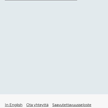
Alatunniste
In English
Ota yhteyttä
Saavutettavuusseloste