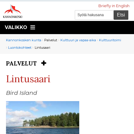
Briefly in English
VALIKKO
Murupolku
You
Kannonkosken kunta
Palvelut
Kulttuuri ja vapaa-aika
Kulttuuritoimi
are
Luontokohteet
Lintusaari
here:
PALVELUT
You
are
Lintusaari
here:
Bird Island