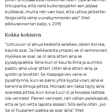
lintuparka, että vielä kukonpojatkin sen jäljissä
kulkisivat, mutta niin vain kävi, että uittoa jatkettiin
Kivijärvellä viime vuosikymmeniin asti." (Het
pikkusevverran paljo, s. 209)
Kokka kohisten
"Lintusuor ol ainua keskellä selekeä, oikein korrea,
kaunis soar. Ja hiekkaranta ympäri, se ol semmonen
mykkeä se soar, se ol siinä sitten aina se
pyssäyspaikka. Siinä kun ol kaunis ilima ja aurinko
paisto, siinä uivat sitten. Uitiin siinä sitten aina, ja
syötiin ja levättiin. Se Haapajärvev vene ei
pysähtynnä, kun se paino yhtä kyytiä voan, siinä ei
kerennä ilimoja pitteä. Monasti sen takia täyty siinä
soaressa pitteä, kun kova tuul ol ja kovassa lastissa
ole venneet. Pienet venneet, niin vähän pelekäsivät,
että se lyö vettä laijosta sissään. Sillä siellä oltiin , joo.
Se ol hupanen paikka se soar siinä." (Het