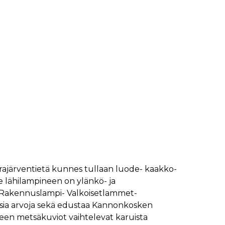
järventietä kunnes tullaan luode- kaakko-
 lähilampineen on ylänkö- ja
 Rakennuslampi- Valkoisetlammet-
isia arvoja sekä edustaa Kannonkosken
ueen metsäkuviot vaihtelevat karuista