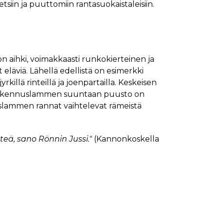
siin ja puuttomiin rantasuokaistaleisiin.
on aihki, voimakkaasti runkokierteinen ja
läviä. Lähellä edellistä on esimerkki
rkillä rinteillä ja joenpartailla. Keskeisen
ti Rakennuslammen suuntaan puusto on
eislammen rannat vaihtelevat rämeistä
eä, sano Rönnin Jussi."
(Kannonkoskella