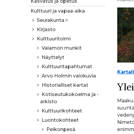
Kasvatus ja opetus
Kulttuuri ja vapaa-aika
Seurakunta
Kirjasto
Kulttuuritoimi
Valamon munkit
Näyttelyt
Kulttuuritapahtumat
Kartal
Arvo Holmin valokuvia
Ylei
Historialliset kartat
Kotiseutukokoelma ja -
Maakun
arkisto
suunta
Kulttuurikohteet
vedenj
Luontokohteet
Nimetö
Peikonpesä
enimmäk