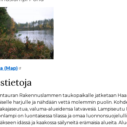
la (Map)
stietoja
tauran Rakennuslammen taukopaikalle jatketaan Haara
iselle harjulle ja nähdään vettä molemmin puolin. Kohde
akajaseutua, valuma-alueidensa latvavesiä. Lampiseutu
nlampi on luontaisessa tilassa ja omaa luonnonsuojelull
seen idässä ja kaakossa säilyneitä erämaisia alueita. Al