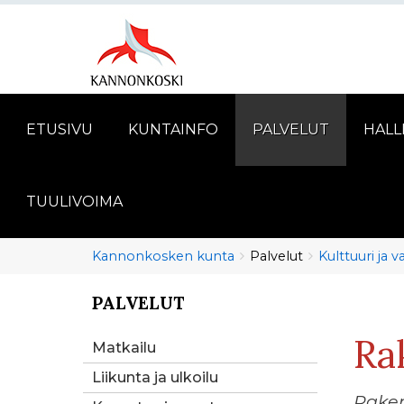
ETUSIVU
KUNTAINFO
PALVELUT
HALL
TUULIVOIMA
Murupolku
You
Kannonkosken kunta
Palvelut
Kulttuuri ja 
are
here:
PALVELUT
You
are
Ra
here:
Matkailu
Liikunta ja ulkoilu
Rake