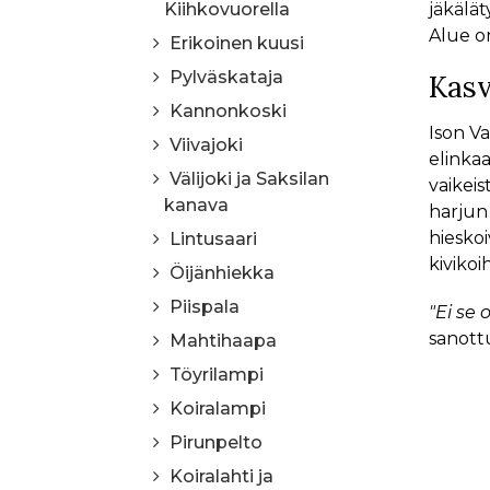
Kiihkovuorella
jäkälät
Alue o
Erikoinen kuusi
Pylväskataja
Kasv
Kannonkoski
Ison Va
Viivajoki
elinkaa
Välijoki ja Saksilan
vaikeis
kanava
harjun
hieskoi
Lintusaari
kiviko
Öijänhiekka
Piispala
"Ei se
sanott
Mahtihaapa
Töyrilampi
Koiralampi
Pirunpelto
Koiralahti ja