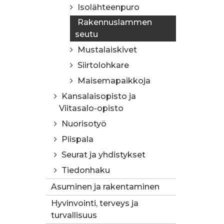
Isolähteenpuro
Rakennuslammen
seutu
Mustalaiskivet
Siirtolohkare
Maisemapaikkoja
Kansalaisopisto ja
Viitasalo-opisto
Nuorisotyö
Piispala
Seurat ja yhdistykset
Tiedonhaku
Asuminen ja rakentaminen
Hyvinvointi, terveys ja
turvallisuus