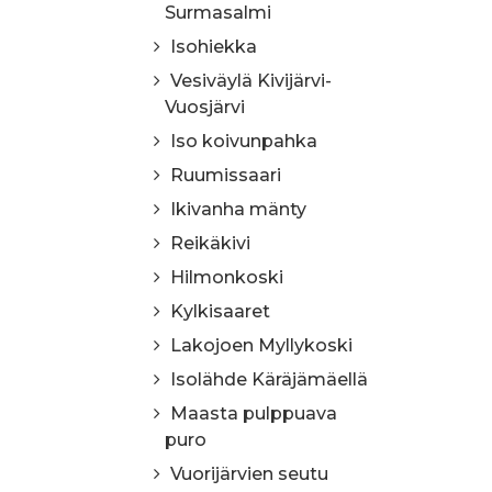
Surmasalmi
Isohiekka
Vesiväylä Kivijärvi-
Vuosjärvi
Iso koivunpahka
Ruumissaari
Ikivanha mänty
Reikäkivi
Hilmonkoski
Kylkisaaret
Lakojoen Myllykoski
Isolähde Käräjämäellä
Maasta pulppuava
puro
Vuorijärvien seutu