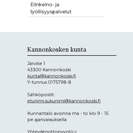
Elinkeino- ja
työllisyyspalvelut
Kannonkosken kunta
Järvitie 1
43300 Kannonkoski
kunta@kannonkoski.fi
Y-tunnus 0175798-8
Sähköpostit:
etunimi.sukunimi@kannonkoski.fi
Kunnantalo avoinna ma - to klo 9 - 15
pe ajanvarauksella
Yhteydenottopyyntö