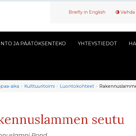
Briefly in English
Vaihda 
INTO JA PÄÄTÖKSENTEKO
YHTEYSTIEDOT
HA
vapaa-aika
Kulttuuritoimi
Luontokohteet
Rakennuslamme
kennuslammen seutu
nnuslampi Pond