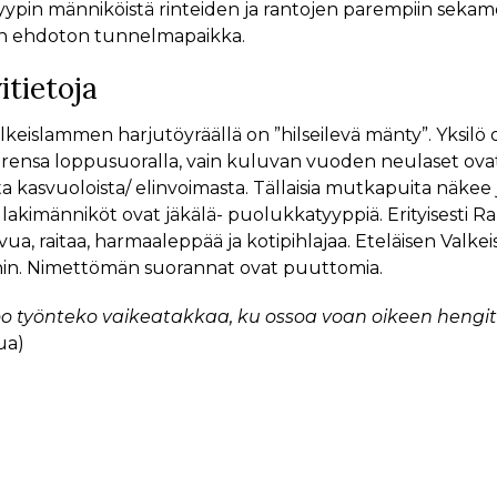
yypin männiköistä rinteiden ja rantojen parempiin sekamet
n ehdoton tunnelmapaikka.
itietoja
lkeislammen harjutöyräällä on ”hilseilevä mänty”. Yksilö 
rensa loppusuoralla, vain kuluvan vuoden neulaset ovat e
ta kasvuoloista/ elinvoimasta. Tällaisia mutkapuita näkee jy
 lakimänniköt ovat jäkälä- puolukkatyyppiä. Erityises
vua, raitaa, harmaaleppää ja kotipihlajaa. Eteläisen Valk
ihin. Nimettömän suorannat ovat puuttomia.
 oo työnteko vaikeatakkaa, ku ossoa voan oikeen hengitt
ua)