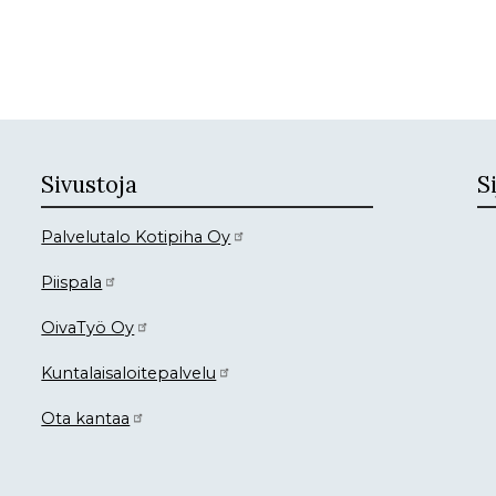
Sivustoja
Si
Palvelutalo Kotipiha Oy
Piispala
OivaTyö Oy
Kuntalaisaloitepalvelu
Ota kantaa